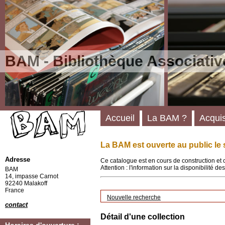
BAM - Bibliothèque Associativ
Accueil
La BAM ?
Acquis
La BAM est ouverte au public le 
Adresse
Ce catalogue est en cours de construction et 
Attention : l'information sur la disponibilité 
BAM
14, impasse Carnot
92240 Malakoff
France
Nouvelle recherche
contact
Détail d'une collection