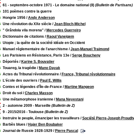
61 - septembre-octobre 1971 - Le domaine national (II)
(Bulletin de Partisans)
101 poèmes contre la guerre
Hongrie 1956
/
Andy Anderson
Une révolution du XXe siècle
/
Jean Bloch-Michel
" Grândola vila morena"
/
Mercedes Guerreiro
Dictionnaire de citations
/
Raoul Vaneigem
Utopie ; la quête de la société idéale en Occident
Manuel réglementaire de l'anarchisme
/
Jean-Manuel Traimond
Les Parisiens en Résistance, Paris 13e
/
Serge Boucheny
Déportés
/
Karine S. Bouvatier
Touareg, la tragédie
/
Mano Dayak
Actes du Tribunal révolutionnaire
/
France, Tribunal révolutionnaire
L'école des ouvriers
/
Paul E. Willis
Contes et légendes d'Île-de-France
/
Martine Mangeon
Droit du sol
/
Charles Masson
Une métamorphose iranienne
/
Mana Neyestani
2 - automne 2009 - Marseille
(Bulletin de Z)
9 - 2015/2016 - Toulouse
(Bulletin de Z)
Instruire le peuple, émanciper les travailleurs
/
Société Pierre-Joseph Proudh
Barbès blues
/
Hajer Ben Boubaker
Journal de Russie 1928-1929
/
Pierre Pascal