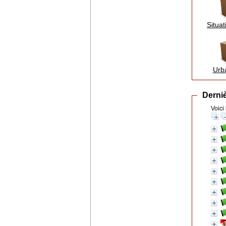
Situat
Urb
Derniè
Voici