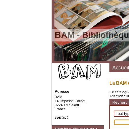
BAM - Bibliothèqu
Accueil
La BAM e
Adresse
Ce catalogue
Attention : l
BAM
14, impasse Carnot
Recherch
92240 Malakoff
France
contact