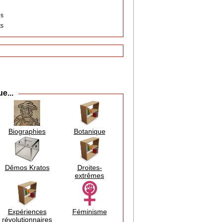
s
és
ts
e...
Biographies
Botanique
Dêmos Kratos
Droites-
extrêmes
Expériences
Féminisme
révolutionnaires