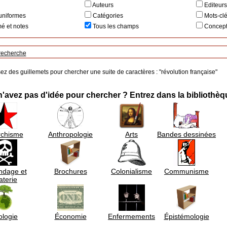
Auteurs
Editeur
uniformes
Catégories
Mots-cl
 et notes
Tous les champs
Concep
recherche
sez des guillemets pour chercher une suite de caractères : "révolution française"
'avez pas d'idée pour chercher ? Entrez dans la bibliothèqu
rchisme
Anthropologie
Arts
Bandes dessinées
ndage et
Brochures
Colonialisme
Communisme
aterie
ologie
Économie
Enfermements
Épistémologie