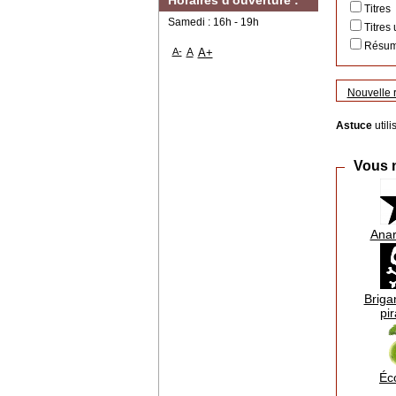
Horaires d'ouverture :
Titres
Samedi : 16h - 19h
Titres 
Résumé
A-
A
A+
Nouvelle 
Astuce
utili
Vous n
Ana
Briga
pir
Éc