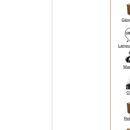
Géo
Langue
Ma
O
Rel