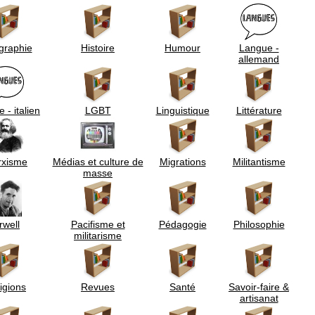
graphie
Histoire
Humour
Langue -
allemand
 - italien
LGBT
Linguistique
Littérature
rxisme
Médias et culture de
Migrations
Militantisme
masse
rwell
Pacifisme et
Pédagogie
Philosophie
militarisme
igions
Revues
Santé
Savoir-faire &
artisanat