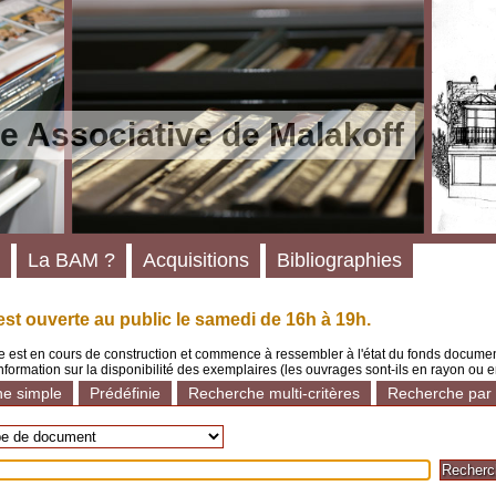
e Associative de Malakoff
La BAM ?
Acquisitions
Bibliographies
st ouverte au public le samedi de 16h à 19h.
 est en cours de construction et commence à ressembler à l'état du fonds documenta
'information sur la disponibilité des exemplaires (les ouvrages sont-ils en rayon ou e
e simple
Prédéfinie
Recherche multi-critères
Recherche par