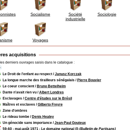
ionnistes
Socialisme
Société
Sociologie
industrielle
anisme
Voyages
res acquisitions
 les derniers ouvrages saisis dans le catalogue :
Le Droit de l'enfant au respect
/
Janusz Korczak
La longue marche des tirailleurs sénégalais
/
Pierre Bouvier
Le coeur conscient
/
Bruno Bettelheim
Dante n'avait rien vu
/
Albert Londres
Esclavages
/
Centre d'études sur le Brésil
Maîtres et esclaves
/
Gilberto Freyre
Zone d'ombres
Le rideau tombe
/
Denis Healey
Un génocide sans importance
/
Jean-Paul Gouteux
59-60 - mai-août 1971 - Le domaine national (I)
(Bulletin de Partisans)