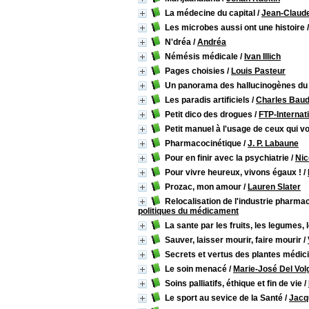
La médecine du capital
/
Jean-Claud
Les microbes aussi ont une histoire
N'dréa
/
Andréa
Némésis médicale
/
Ivan Illich
Pages choisies
/
Louis Pasteur
Un panorama des hallucinogènes d
Les paradis artificiels
/
Charles Baud
Petit dico des drogues
/
FTP-Internat
Petit manuel à l'usage de ceux qui von
Pharmacocinétique
/
J. P. Labaune
Pour en finir avec la psychiatrie
/
Nic
Pour vivre heureux, vivons égaux !
/
Prozac, mon amour
/
Lauren Slater
Relocalisation de l'industrie pharm
politiques du médicament
La sante par les fruits, les legumes, 
Sauver, laisser mourir, faire mourir
/
Secrets et vertus des plantes médic
Le soin menacé
/
Marie-José Del Vol
Soins palliatifs, éthique et fin de vie
/
Le sport au sevice de la Santé
/
Jacq