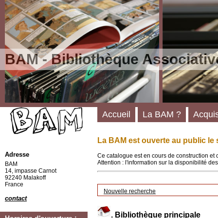
BAM - Bibliothèque Associativ
Accueil
La BAM ?
Acquis
La BAM est ouverte au public le 
Adresse
Ce catalogue est en cours de construction et 
Attention : l'information sur la disponibilité 
BAM
14, impasse Carnot
92240 Malakoff
France
Nouvelle recherche
contact
.
Bibliothèque principale