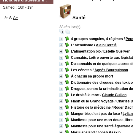
Horaires d'ouverture :
Samedi : 16h - 19h
Santé
A-
A
A+
38 résultat(s)
4 groupes sanguins, 4 régimes
/
Pete
L' alcoolisme
/
Alain Cerclé
L'alimentation bio
/
Estelle Guerven
Cannabis, Lettre ouverte aux législa
Du cannabis et de quelques autres
Les cénotes
/
Agnès Bourguignon
À chacun sa propre mort
Dictionnaire des drogues, des toxi
Drogues, contre la criminalisation de
Le droit à la mort
/
Claude Guillon
Flash ou le Grand voyage
/
Charles 
Histoire de la médecine
/
Roger Dac
Manger bio, c'est pas du luxe
/
Lylian
Manifeste pour une mort douce, libre 
Manifeste pour une santé égalitaire e
Marijuanaland
/
Jonah Raskin