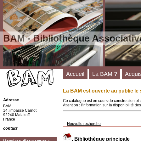
BAM - Bibliothèque Associativ
Accueil
La BAM ?
Acquis
La BAM est ouverte au public le 
Adresse
Ce catalogue est en cours de construction et 
Attention : l'information sur la disponibilité 
BAM
14, impasse Carnot
92240 Malakoff
France
Nouvelle recherche
contact
.
Bibliothèque principale