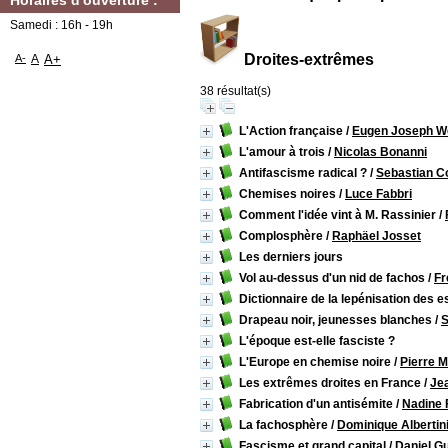
Horaires d'ouverture :
Samedi : 16h - 19h
Droites-extrêmes
A-
A
A+
38 résultat(s)
L'Action française
/
Eugen Joseph W
L'amour à trois
/
Nicolas Bonanni
Antifascisme radical ?
/
Sebastian C
Chemises noires
/
Luce Fabbri
Comment l'idée vint à M. Rassinier
/
Complosphère
/
Raphäel Josset
Les derniers jours
Vol au-dessus d'un nid de fachos
/
Fr
Dictionnaire de la lepénisation des e
Drapeau noir, jeunesses blanches
/
S
L'époque est-elle fasciste ?
L'Europe en chemise noire
/
Pierre M
Les extrêmes droites en France
/
Jea
Fabrication d'un antisémite
/
Nadine 
La fachosphère
/
Dominique Albertin
Fascisme et grand capital
/
Daniel G