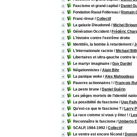
Fascisme et grand capital
/
Daniel G
Fondation Raoul Follereau
/
Romain G
Franc-tireur
/
Collectif
La galaxie Dieudonné
/
Michel Brigan
Génération Occident
/
Frédéric Char
L'histoire contre l'extrême droite
Identités, la bombe à retardement
/
J
L'Internationale raciste
/
Michael Bill
Libertaires et ultra-gauche contre l
Le martyr imaginaire
/
Guy Dardel
Négationnistes
/
Alain Bihr
La panique woke
/
Alex Mahoudeau
Pauvres actionnaires !
/
François Ruf
La peste brune
/
Daniel Guérin
Les pièges mortels de l'identité nati
La possibilité du fascisme
/
Ugo Palh
Qu'est-ce que le fascisme ?
/
Larry P
La race comme si vous y étiez !
/
Les
Reconnaître le fascisme
/
Umberto 
SCALP, 1984-1992
/
Collectif
Le ventre est encore fécond
/
Domini