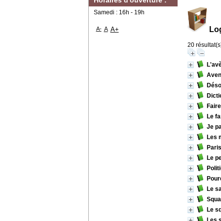
Horaires d'ouverture :
Samedi : 16h - 19h
Lo
A-
A
A+
20 résultat(s
L'av
Aven
Déso
Dicti
Faire
Le fa
Je pa
Les 
Pari
Le pe
Polit
Pourq
Le s
Squa
Le sq
Les 