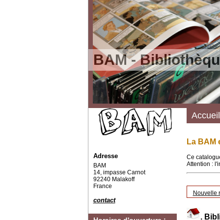
BAM - Bibliothèqu
Accueil
La BAM e
Adresse
Ce catalogue
Attention : l
BAM
14, impasse Carnot
92240 Malakoff
France
Nouvelle 
contact
.
Bibl