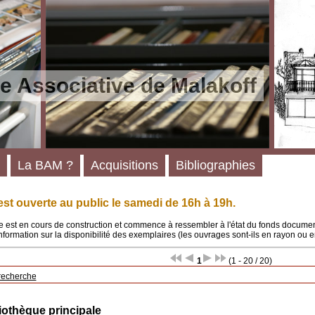
e Associative de Malakoff
La BAM ?
Acquisitions
Bibliographies
st ouverte au public le samedi de 16h à 19h.
 est en cours de construction et commence à ressembler à l'état du fonds documenta
'information sur la disponibilité des exemplaires (les ouvrages sont-ils en rayon ou e
1
(1 - 20 / 20)
recherche
iothèque principale