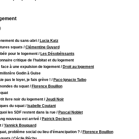
gement
)
ènement du sans-abri
/
Lucia Katz
tures squats
/
Clémentine Guyard
béir pour le logement
/
Les Désobéissants
onnaire critique de l'habitat et du logement
 face à une expulsion de logement
/
Droit au logement
milistère Godin à Guise
ie pas le loyer, je fais grève !
/
Paco Ignacio Taibo
mondes du squat
/
Florence Bouillon
squat
tit livre noir du logement
/
Jeudi Noir
iques du squat
/
Isabelle Coutant
uoi les SDF restent dans la rue
/
Pascal Noblet
ang nouveau est arrivé
/
Patrick Declerck
t
/
Yannick Bouquard
uat, problème social ou lieu d'émancipation ?
/
Florence Bouillon
squats
/
Cécile Péchu