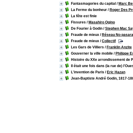
Fantasmagories du capital
/
Marc Be
La Ferme du bonheur
/
Roger Des Pr
La fête est finie
Fissures
/
Masahiro Ogino
De Fourier à Godin
/
Stephen Mac Sa
Fraude de mieux
/
Réseau No pasar
Fraude de mieux
/
Collectif
Les Gars de Villiers
/
Franklin Anzite
Gouverner la ville mobile
/
Philippe E
Histoire du XXe arrondissement de P
Il était une fois dans (la rue de) l'Oue
L'invention de Paris
/
Eric Hazan
Jean-Baptiste André Godin, 1817-18