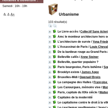
Horaires d'ouverture :
Samedi : 16h - 19h
Urbanisme
A-
A
A+
103 résultat(s)
Le Livre-accès
/
Collectif Sans ticket
Amc le moniteur architecture hors ser
L'architecture de survie
/
Yona Frie
L'Assassinat de Paris
/
Louis Cheval
De la banlieue rouge au Grand Paris
Belleville cafés
/
Anne Steiner
Belleville, quartier populaire ?
Paris bourgeoise, Paris bohème
/
Sop
Brooklyn existe
/
James Agee
Bruxelles-Midi
/
Gwenaël Breës
La campagne des Halles
/
Françoise
Les Canourgues, mémoire vive
/
Mon
Paris, capitale du XIXe siècle
/
Walte
Capitales de la modernité
Le capitalisme contre le droit à la vill
Le cauchemar pavillonnaire
/
Jean-L