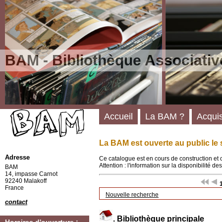
BAM - Bibliothèque Associativ
Accueil
La BAM ?
Acquis
La BAM est ouverte au public le 
Adresse
Ce catalogue est en cours de construction et 
Attention : l'information sur la disponibilité 
BAM
14, impasse Carnot
92240 Malakoff
France
Nouvelle recherche
contact
.
Bibliothèque principale