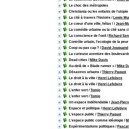
Le choc des métropoles
Christiania ou les enfants de l'utopie
La cité à travers l'histoire
/
Lewis Mu
Le coeur d'une ville, hélas !
/
Jean-Ma
La comédie urbaine ou la cité sans 
La conscience de l'oeil
/
Richard Sen
Contrôle urbain, l'ecologie de la peur
Coop ou pas cap ?
/
David Jouquand
La curieuse aventure des boulevards
Dead cities
/
Mike Davis
Au-delà de « Blade runner »
/
Mike D
Désastres urbains
/
Thierry Paquot
Le droit à la ville
/
Henri Lefebvre
Le droit à la ville
/
Henri Lefebvre
L'enfer vert
/
Tomjo
L'enfer vert
/
Tomjo
Un espace indéfendable
/
Jean-Pierr
Espace et politique
/
Henri Lefebvre
L'espace public
/
Thierry Paquot
L'espace public comme idéologie
/
M
Expérimentations politiques
/
Pascal 