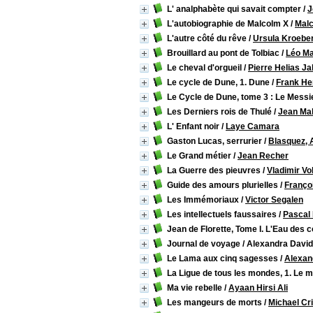
L' analphabète qui savait compter
/
J
L'autobiographie de Malcolm X
/
Mal
L'autre côté du rêve
/
Ursula Kroeber
Brouillard au pont de Tolbiac
/
Léo Ma
Le cheval d'orgueil
/
Pierre Helias J
Le cycle de Dune, 1. Dune
/
Frank He
Le Cycle de Dune, tome 3 : Le Mess
Les Derniers rois de Thulé
/
Jean Mal
L' Enfant noir
/
Laye Camara
Gaston Lucas, serrurier
/
Blasquez, 
Le Grand métier
/
Jean Recher
La Guerre des pieuvres
/
Vladimir Vo
Guide des amours plurielles
/
Franço
Les Immémoriaux
/
Victor Segalen
Les intellectuels faussaires
/
Pascal
Jean de Florette, Tome I. L'Eau des c
Journal de voyage / Alexandra David
Le Lama aux cinq sagesses
/
Alexan
La Ligue de tous les mondes, 1. Le
Ma vie rebelle
/
Ayaan Hirsi Ali
Les mangeurs de morts
/
Michael Cr