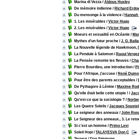
Marina di Vezza
/
Aldous Huxley
De mémoire indienne
/
Richard Erdo
Du mensonge à la violence
/
Hannah 
1. Les misérables
/
Victor Hugo
2. Les misérables
/
Victor Hugo
Moeurs et sexualité en Océanie
/
Mar
Mythes d'un futur proche
/
J. G. Ball
La Nouvelle légende de Hawkmoon, [
La Pendule à Salomon
/
Raoul Verge
La Pensée remonte les fleuves
/
Cha
Pierre Bourdieu, une introduction
/
Pi
Pour l'Afrique, j'accuse
/
René Dumo
Pour être des parents acceptables
/
De Pythagore à Lénine
/
Maxime Rod
Qu'elle était belle cette utopie !
/
Jac
Qu'est-ce que la sociologie ?
/
Norber
Les Quatre Soleils
/
Jacques Soustel
Le seigneur des anneaux
/
John Rona
Le Seigneur des anneaux., 3. Le retou
Si c'est un homme
/
Primo Levi
Soleil Hopi
/
TALAYESVA Don C
Terreur
/
Dan Simmons