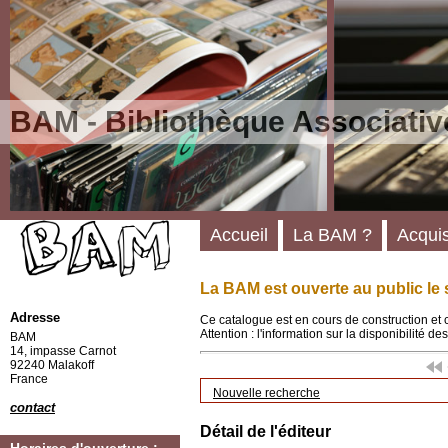
BAM - Bibliothèque Associativ
Accueil
La BAM ?
Acquis
La BAM est ouverte au public le 
Adresse
Ce catalogue est en cours de construction et 
Attention : l'information sur la disponibilité 
BAM
14, impasse Carnot
92240 Malakoff
France
Nouvelle recherche
contact
Détail de l'éditeur