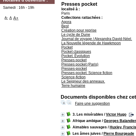
Horaires d'ouverture :
Presses pocket
Samedi : 16h - 19h
localisé à :
Paris
Collections rattachées :
A-
A
A+
Agora
Best
Création pour reprise
Le cycle de Dune
Journal de voyage / Alexandra David-Néel.
La Nouvelle légende de Hawkmoon
Pocket
Pocket classiques
Pocket. Évolution
Presses pocket
Presses pocket (Paris)
Presses-pocket
Presses pocket. Science fiction
Science-fiction
Le Seigneur des anneaux.
Terre humaine
Documents disponibles chez cet 
Faire une suggestion
3. Les misérables
/
Victor Hugo
Afrique ambigue
/
Georges Balandie
Aimables sauvages
/
Huxley, Franci
Les âmes juives
/
Pierre Bourgeade