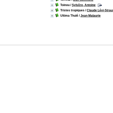
Toinou
/
Sylvère, Antoine
Tristes tropiques
/
Claude Lévi-Strau
Ultima Thulé
/
Jean Malaurie