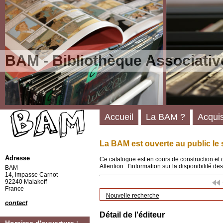
BAM - Bibliothèque Associativ
Accueil
La BAM ?
Acquis
La BAM est ouverte au public le 
Adresse
Ce catalogue est en cours de construction et 
Attention : l'information sur la disponibilité 
BAM
14, impasse Carnot
92240 Malakoff
France
Nouvelle recherche
contact
Détail de l'éditeur