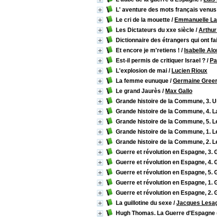
L' aventure des mots français venus 
Le cri de la mouette
/
Emmanuelle La
Les Dictateurs du xxe siècle
/
Arthur
Dictionnaire des étrangers qui ont fa
Et encore je m'retiens !
/
Isabelle Al
Est-il permis de critiquer Israel ?
/
Pa
L'explosion de mai
/
Lucien Rioux
La femme eunuque
/
Germaine Gree
Le grand Jaurès
/
Max Gallo
Grande histoire de la Commune, 3. U
Grande histoire de la Commune, 4. La
Grande histoire de la Commune, 5. 
Grande histoire de la Commune, 1. L
Grande histoire de la Commune, 2. L
Guerre et révolution en Espagne, 3. 
Guerre et révolution en Espagne, 4. 
Guerre et révolution en Espagne, 5. 
Guerre et révolution en Espagne, 1. 
Guerre et révolution en Espagne, 2. 
La guillotine du sexe
/
Jacques Lesag
Hugh Thomas. La Guerre d'Espagne ("