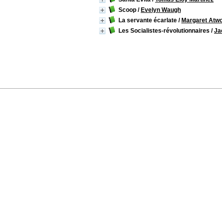
Scoop
/
Evelyn Waugh
La servante écarlate
/
Margaret Atw
Les Socialistes-révolutionnaires
/
Ja