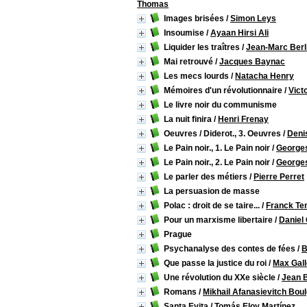
Thomas
Images brisées
/
Simon Leys
Insoumise
/
Ayaan Hirsi Ali
Liquider les traîtres
/
Jean-Marc Berl
Mai retrouvé
/
Jacques Baynac
Les mecs lourds
/
Natacha Henry
Mémoires d'un révolutionnaire
/
Vict
Le livre noir du communisme
La nuit finira
/
Henri Frenay
Oeuvres / Diderot., 3. Oeuvres
/
Deni
Le Pain noir., 1. Le Pain noir
/
George
Le Pain noir., 2. Le Pain noir
/
George
Le parler des métiers
/
Pierre Perret
La persuasion de masse
Polac : droit de se taire...
/
Franck Ten
Pour un marxisme libertaire
/
Daniel
Prague
Psychanalyse des contes de fées
/
B
Que passe la justice du roi
/
Max Gall
Une révolution du XXe siècle
/
Jean 
Romans
/
Mikhail Afanasievitch Bou
Santa Evita
/
Tomás Eloy Martínez