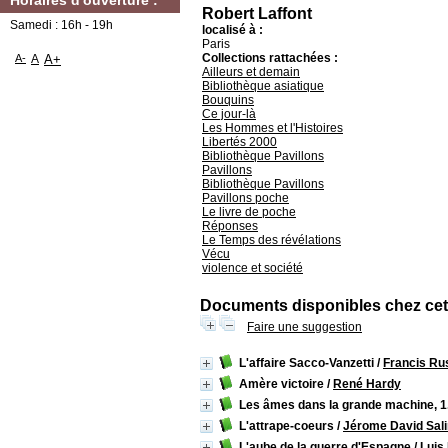
Horaires d'ouverture :
Robert Laffont
Samedi : 16h - 19h
localisé à :
Paris
Collections rattachées :
A-
A
A+
Ailleurs et demain
Bibliothèque asiatique
Bouquins
Ce jour-là
Les Hommes et l'Histoires
Libertés 2000
Bibliothèque Pavillons
Pavillons
Bibliothèque Pavillons
Pavillons poche
Le livre de poche
Réponses
Le Temps des révélations
Vécu
violence et société
Documents disponibles chez cet 
Faire une suggestion
L'affaire Sacco-Vanzetti
/
Francis Ru
Amère victoire
/
René Hardy
Les âmes dans la grande machine, 1.
L'attrape-coeurs
/
Jérome David Sal
L'aube de la guerre d'Espagne
/
Luis