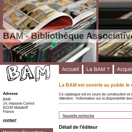
BAM - Bibliothèque Associativ
Accueil
La BAM ?
Acquis
La BAM est ouverte au public le 
Adresse
Ce catalogue est en cours de construction et 
Attention : l'information sur la disponibilité 
BAM
14, impasse Carnot
92240 Malakoff
France
Nouvelle recherche
contact
Détail de l'éditeur