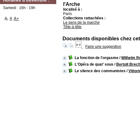
Horaires d'ouverture :
l'Arche
Samedi : 16h - 19h
localisé à :
Paris
Collections rattachées :
A-
A
A+
Le sens de la marche
Tête-à-tête
Documents disponibles chez cet 
Faire une suggestion
La fonction de l'orgasme
/
Wilhelm R
L'Opéra de quat' sous
/
Bertolt Brech
Le silence des communistes
/
Vittor