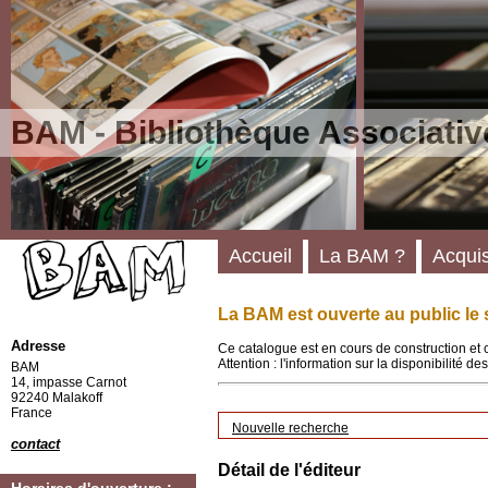
BAM - Bibliothèque Associativ
Accueil
La BAM ?
Acquis
La BAM est ouverte au public le 
Adresse
Ce catalogue est en cours de construction et 
Attention : l'information sur la disponibilité 
BAM
14, impasse Carnot
92240 Malakoff
France
Nouvelle recherche
contact
Détail de l'éditeur