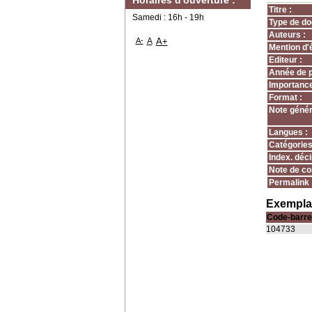
Horaires d'ouverture :
Titre :
Samedi : 16h - 19h
Type de do
Auteurs :
A-
A
A+
Mention d'é
Editeur :
Année de p
Importance
Format :
Note génér
Langues :
Catégories
Index. déci
Note de co
Permalink 
Exemplai
Code-barre
104733