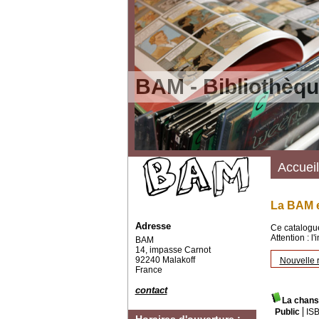
BAM - Bibliothèqu
Accueil
La BAM e
Adresse
Ce catalogue
Attention : l
BAM
14, impasse Carnot
92240 Malakoff
Nouvelle 
France
contact
La chans
Public
IS