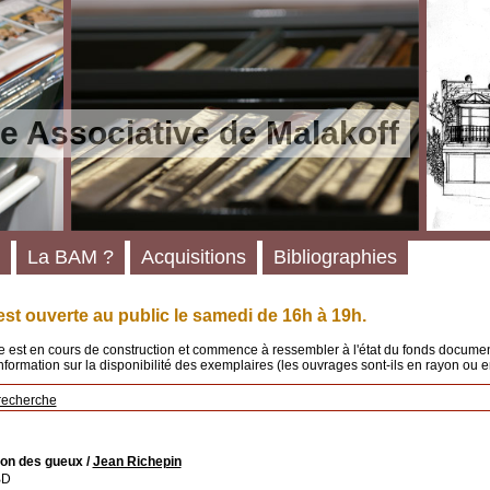
e Associative de Malakoff
La BAM ?
Acquisitions
Bibliographies
st ouverte au public le samedi de 16h à 19h.
 est en cours de construction et commence à ressembler à l'état du fonds documenta
'information sur la disponibilité des exemplaires (les ouvrages sont-ils en rayon ou e
recherche
on des gueux
/
Jean Richepin
BD