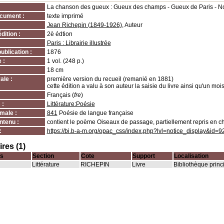
La chanson des gueux : Gueux des champs - Gueux de Paris - N
cument :
texte imprimé
Jean Richepin (1849-1926)
, Auteur
dition :
2è édtion
Paris : Librairie illustrée
ublication :
1876
 :
1 vol. (248 p.)
18 cm
ale :
première version du recueil (remanié en 1881)
cette édition a valu à son auteur la saisie du livre ainsi qu'un 
Français (
fre
)
 :
Littérature:Poésie
male :
841
Poésie de langue française
ntenu :
contient le poème Oiseaux de passage, partiellement repris en
:
https://bi.b-a-m.org/opac_css/index.php?lvl=notice_display&id=9
res (1)
s
Section
Cote
Support
Localisation
Littérature
RICHEPIN
Livre
Bibliothèque princ