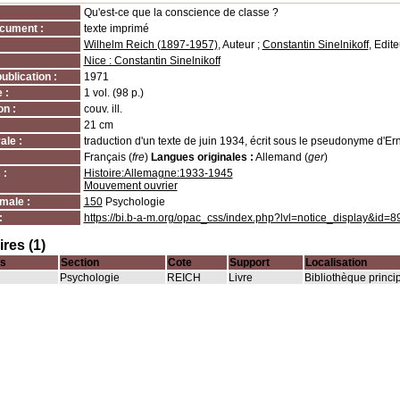
Qu'est-ce que la conscience de classe ?
cument :
texte imprimé
Wilhelm Reich (1897-1957)
, Auteur ;
Constantin Sinelnikoff
, Edite
Nice : Constantin Sinelnikoff
ublication :
1971
 :
1 vol. (98 p.)
on :
couv. ill.
21 cm
ale :
traduction d'un texte de juin 1934, écrit sous le pseudonyme d'Ern
Français (
fre
)
Langues originales :
Allemand (
ger
)
 :
Histoire:Allemagne:1933-1945
Mouvement ouvrier
male :
150
Psychologie
:
https://bi.b-a-m.org/opac_css/index.php?lvl=notice_display&id=8
res (1)
s
Section
Cote
Support
Localisation
Psychologie
REICH
Livre
Bibliothèque princi