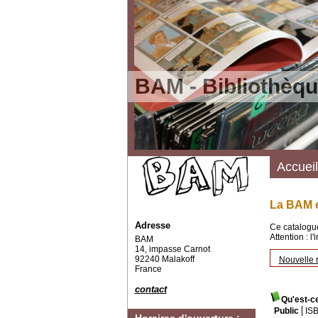
BAM - Bibliothèqu
Accueil
La BAM e
Adresse
Ce catalogue
Attention : l
BAM
14, impasse Carnot
92240 Malakoff
Nouvelle 
France
contact
Qu'est-c
Public
IS