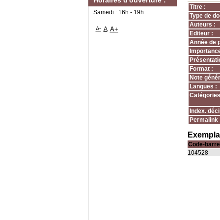
Horaires d'ouverture :
Titre :
Samedi : 16h - 19h
Type de do
Auteurs :
A-
A
A+
Editeur :
Année de p
Importance
Présentati
Format :
Note génér
Langues :
Catégories
Index. déci
Permalink 
Exemplai
Code-barre
104528