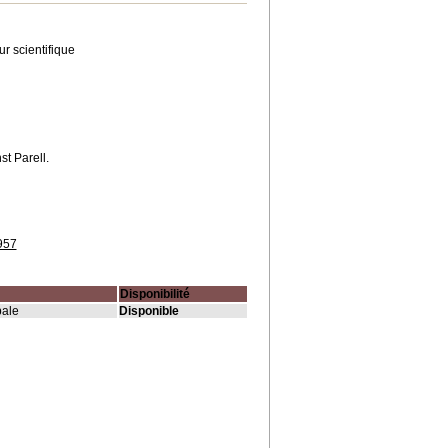
ur scientifique
st Parell.
957
Disponibilité
pale
Disponible