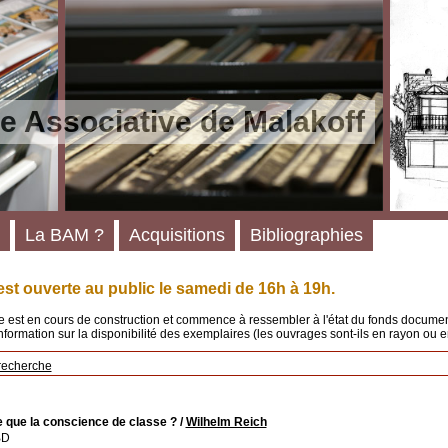
e Associative de Malakoff
La BAM ?
Acquisitions
Bibliographies
st ouverte au public le samedi de 16h à 19h.
 est en cours de construction et commence à ressembler à l'état du fonds documenta
'information sur la disponibilité des exemplaires (les ouvrages sont-ils en rayon ou e
recherche
e que la conscience de classe ?
/
Wilhelm Reich
BD