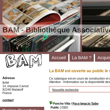
BAM - Bibliothèque Associativ
Accueil
La BAM ?
Acquis
La BAM est ouverte au public le 
Adresse
Ce catalogue est en cours de construction et 
Attention : l'information sur la disponibilité 
BAM
14, impasse Carnot
92240 Malakoff
Nouvelle recherche
France
contact
Pancho Villa
/
Paco Ignacio Taibo
Public
ISBD