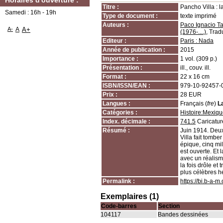
Horaires d'ouverture :
Titre :
Pancho Villa : l
Samedi : 16h - 19h
Type de document :
texte imprimé
Auteurs :
Paco Ignacio Tai
A-
A
A+
(1976-....)
, Trad
Editeur :
Paris : Nada
Année de publication :
2015
Importance :
1 vol. (309 p.)
Présentation :
ill., couv. ill.
Format :
22 x 16 cm
ISBN/ISSN/EAN :
979-10-92457-
Prix :
28 EUR
Langues :
Français (
fre
)
L
Catégories :
Histoire:Mexiq
Index. décimale :
741.5
Caricatur
Résumé :
Juin 1914. Deu
Villa fait tombe
épique, cinq mi
est ouverte. Et 
avec un réalism
la fois drôle et
plus célèbres 
Permalink :
https://bi.b-a-
Exemplaires (1)
Code-barres
Section
104117
Bandes dessinées