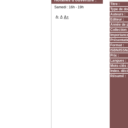
Horaires d'ouverture :
Titre :
Samedi : 16h - 19h
Type de do
Auteurs :
A-
A
A+
Editeur :
Année de p
Collection 
Importance
Présentati
Format :
ISBN/ISSN
Prix :
Langues :
Mots-clés 
Index. déci
Résumé :