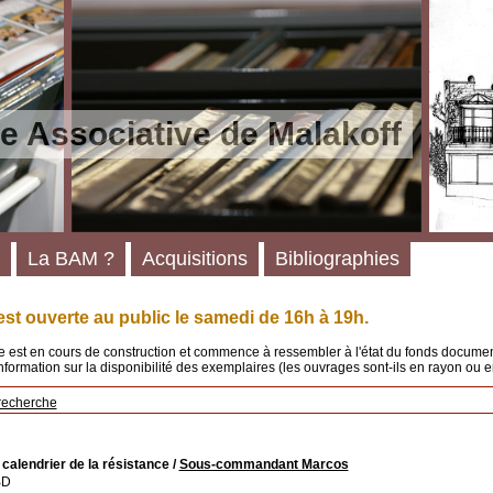
e Associative de Malakoff
La BAM ?
Acquisitions
Bibliographies
st ouverte au public le samedi de 16h à 19h.
 est en cours de construction et commence à ressembler à l'état du fonds documenta
'information sur la disponibilité des exemplaires (les ouvrages sont-ils en rayon ou e
recherche
calendrier de la résistance
/
Sous-commandant Marcos
BD