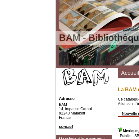
BAM - Bibliothèqu
Accueil
La BAM e
Adresse
Ce catalogue
Attention : l
BAM
14, impasse Carnot
92240 Malakoff
Nouvelle 
France
contact
Mexique, 
Public
IS