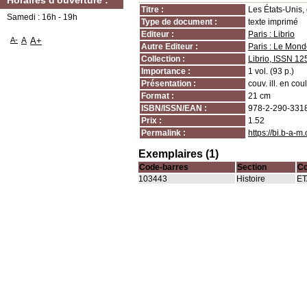
Horaires d'ouverture :
Titre :
Les États-Unis,
Samedi : 16h - 19h
Type de document :
texte imprimé
Editeur :
Paris : Librio
A-
A
A+
Autre Editeur :
Paris : Le Mon
Collection :
Librio, ISSN 1
Importance :
1 vol. (93 p.)
Présentation :
couv. ill. en coul
Format :
21 cm
ISBN/ISSN/EAN :
978-2-290-331
Prix :
1.52
Permalink :
https://bi.b-a-
Exemplaires (1)
Code-barres
Section
Co
103443
Histoire
ET