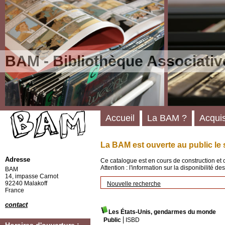
BAM - Bibliothèque Associativ
Accueil
La BAM ?
Acquis
La BAM est ouverte au public le 
Adresse
Ce catalogue est en cours de construction et 
Attention : l'information sur la disponibilité 
BAM
14, impasse Carnot
92240 Malakoff
Nouvelle recherche
France
contact
Les États-Unis, gendarmes du monde
Public
ISBD