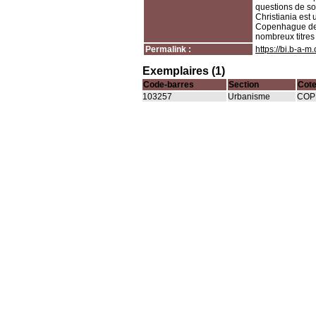
questions de so
Christiania est 
Copenhague des 
nombreux titres
Permalink :
https://bi.b-a-
Exemplaires (1)
Code-barres
Section
Cot
103257
Urbanisme
COP