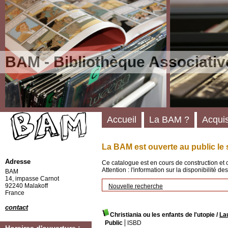
BAM - Bibliothèque Associativ
Accueil
La BAM ?
Acquis
La BAM est ouverte au public le 
Adresse
Ce catalogue est en cours de construction et 
Attention : l'information sur la disponibilité 
BAM
14, impasse Carnot
92240 Malakoff
Nouvelle recherche
France
contact
Christiania ou les enfants de l'utopie
/
La
Public
ISBD