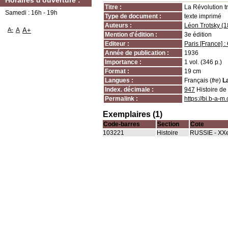
Horaires d'ouverture :
Titre :
La Révolution t
Samedi : 16h - 19h
Type de document :
texte imprimé
Auteurs :
Léon Trotsky (
A-
A
A+
Mention d'édition :
3e édition
Editeur :
Paris [France] :
Année de publication :
1936
Importance :
1 vol. (346 p.)
Format :
19 cm
Langues :
Français (
fre
)
L
Index. décimale :
947
Histoire de
Permalink :
https://bi.b-a-
Exemplaires (1)
Code-barres
Section
Cote
103221
Histoire
RUSSIE - XX