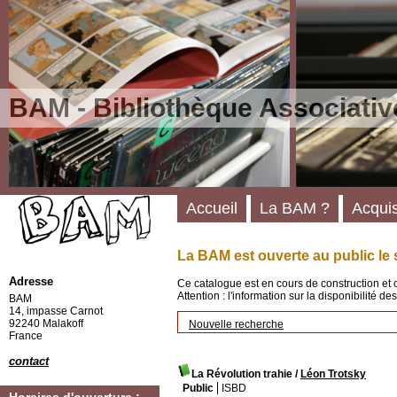
BAM - Bibliothèque Associativ
Accueil
La BAM ?
Acquis
La BAM est ouverte au public le 
Adresse
Ce catalogue est en cours de construction et 
Attention : l'information sur la disponibilité 
BAM
14, impasse Carnot
92240 Malakoff
Nouvelle recherche
France
contact
La Révolution trahie
/
Léon Trotsky
Public
ISBD