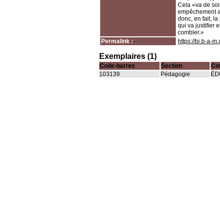
Cela «va de soi
empêchement ap
donc, en fait, l
qui va justifier
combler.»
Permalink :
https://bi.b-a-
Exemplaires (1)
Code-barres
Section
Co
103139
Pédagogie
ÉD