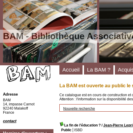
BAM - Bibliothèque Associativ
Accueil
La BAM ?
Acquis
La BAM est ouverte au public le 
Adresse
Ce catalogue est en cours de construction et 
Attention : l'information sur la disponibilité 
BAM
14, impasse Carnot
92240 Malakoff
Nouvelle recherche
France
contact
La fin de l'éducation ?
/
Jean-Pierre Lepri
Public
ISBD