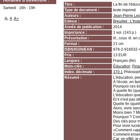
Horaires d'ouverture :
Titre :
La fin de l'édu
Samedi : 16h - 19h
Type de document :
texte imprimé
Auteurs :
Jean-Pierre Lep
A-
A
A+
Editeur :
Breuillet : L'Ins
Année de publication :
2014
Importance :
1 vol. (143 p.)
Présentation :
ill., couv. ill. en 
Format :
21 cm
ISBN/ISSN/EAN :
978-2-916032-
Prix :
13 EUR
Langues :
Français (
fre
)
Mots-clés :
Éducation
Fina
Index. décimale :
370.1
Philosoph
Résumé :
L'éducation, pe
À l'école, en fami
Pourquoi ces éd
À quelle fin (que
L'éducation que 
Et il n'est pas d
Quelle fin (quel
Alors, vivre sa
Moins bien ? M
Pourquoi ? Co
Des clés pour m
Pour vivre lucide
«Comment «appr
Comment enseig
Car, en effet, je