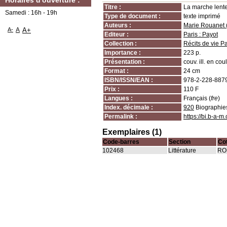
Horaires d'ouverture :
Titre :
La marche lente
Samedi : 16h - 19h
Type de document :
texte imprimé
Auteurs :
Marie Rouanet (
A-
A
A+
Editeur :
Paris : Payot
Collection :
Récits de vie 
Importance :
223 p.
Présentation :
couv. ill. en coul
Format :
24 cm
ISBN/ISSN/EAN :
978-2-228-887
Prix :
110 F
Langues :
Français (
fre
)
Index. décimale :
920
Biographie
Permalink :
https://bi.b-a-
Exemplaires (1)
Code-barres
Section
Co
102468
Littérature
RO