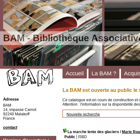
BAM - Bibliothèque Associativ
Accueil
La BAM ?
Acquis
La BAM est ouverte au public le 
Adresse
Ce catalogue est en cours de construction et 
Attention : l'information sur la disponibilité 
BAM
14, impasse Carnot
92240 Malakoff
Nouvelle recherche
France
contact
La marche lente des glaciers
/
Marie Rou
Public
ISBD