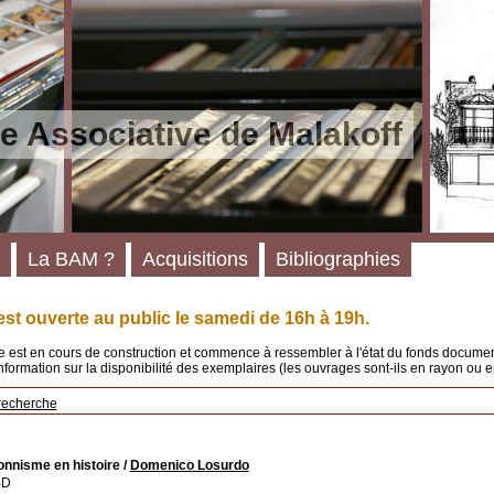
e Associative de Malakoff
La BAM ?
Acquisitions
Bibliographies
st ouverte au public le samedi de 16h à 19h.
 est en cours de construction et commence à ressembler à l'état du fonds documenta
'information sur la disponibilité des exemplaires (les ouvrages sont-ils en rayon ou e
recherche
onnisme en histoire
/
Domenico Losurdo
BD