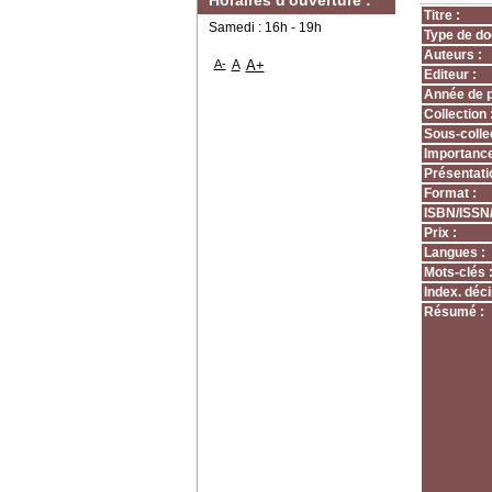
Horaires d'ouverture :
Titre :
Samedi : 16h - 19h
Type de do
Auteurs :
A-
A
A+
Editeur :
Année de p
Collection 
Sous-collec
Importance
Présentati
Format :
ISBN/ISSN
Prix :
Langues :
Mots-clés 
Index. déci
Résumé :