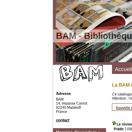
BAM - Bibliothèqu
Accueil
La BAM e
Adresse
Ce catalogue
Attention : l
BAM
14, impasse Carnot
92240 Malakoff
Nouvelle 
France
contact
Le révisi
Public
IS