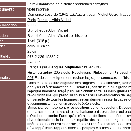
Le révisionnisme en histoire : problèmes et mythes
cument :
texte imprimé
Domenico Losurdo (1941-....)
, Auteur ;
Jean-Michel Goux
, Traduc
Paris [France] : Albin Michel
ublication :
2006
:
Bibliothèque Albin Michel
tion :
Bibliothèque Albin Michel de l'histoire
 :
1 vol. (316 p.)
on :
couv. ill. en coul.
23 cm
/EAN :
978-2-226-15885-7
24 EUR
Français (
fre
)
Langues originales :
Italien (
ita
)
:
Historiographie
20e siècle
Révolutions
Philosophie
Philosophie
male :
907
Étude et enseignement, recherche, sujets connexes de l'histo
Dans cette relecture originale des origines du totalitarisme, Dom
analyser et à dénoncer ce qui, selon lui, constitue le plus grand 
l'époque moderne, forgé par Carl Schmitt entre les deux guerres : l
révolutionnaire, qui prend sa source dans la revendication de l'éga
universelle de tous les hommes, est en dernier ressort la cause des
et communiste - qui ont marqué le XXe siècle.
S'inscrivant en faux contre les positions qui en découlent, D. Los
que la terreur de masse et le totalitarisme ont des racines qui pré
d'Octobre et, contre Furet, qu'ils n'ont pas de liens intrinsèques av
révolutionnaire et la lutte pour l'égalité abstraite. Leur origine es
libérale de l'Occident moderne ; elle est liée à la manière dont l
développé leurs rapports avec les peuples « autres ». Le nazisme