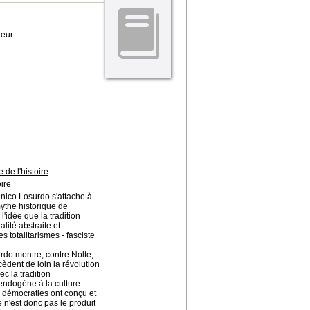
teur
 de l'histoire
ire
enico Losurdo s'attache à
mythe historique de
'idée que la tradition
lité abstraite et
 totalitarismes - fasciste
urdo montre, contre Nolte,
cèdent de loin la révolution
ec la tradition
t endogène à la culture
es démocraties ont conçu et
 n'est donc pas le produit