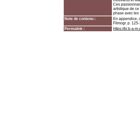
mouvants et Mar
Ces passionnant
artistique de c
phase avec les t
Note de contenu :
En appendice, c
Filmogr. p. 125
Permalink :
https://bi.b-a-