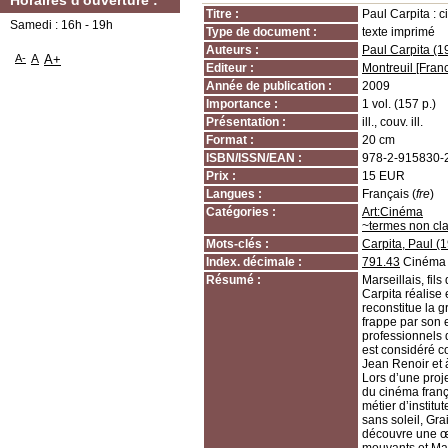
Horaires d'ouverture :
Titre :
Paul Carpita : c
Samedi : 16h - 19h
Type de document :
texte imprimé
Auteurs :
Paul Carpita (
A-
A
A+
Editeur :
Montreuil [Fran
Année de publication :
2009
Importance :
1 vol. (157 p.)
Présentation :
ill., couv. ill.
Format :
20 cm
ISBN/ISSN/EAN :
978-2-915830-
Prix :
15 EUR
Langues :
Français (
fre
)
Catégories :
Art:Cinéma
~termes non cl
Mots-clés :
Carpita, Paul (
Index. décimale :
791.43
Cinéma
Résumé :
Marseillais, fil
Carpita réalise
reconstitue la 
frappe par son 
professionnels 
est considéré c
Jean Renoir et 
Lors d’une proje
du cinéma franç
métier d’instit
sans soleil, Gra
découvre une œu