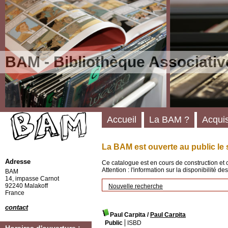
BAM - Bibliothèque Associativ
Accueil
La BAM ?
Acquis
La BAM est ouverte au public le 
Adresse
Ce catalogue est en cours de construction et 
Attention : l'information sur la disponibilité 
BAM
14, impasse Carnot
92240 Malakoff
Nouvelle recherche
France
contact
Paul Carpita
/
Paul Carpita
Public
ISBD