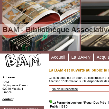
BAM - Bibliothèque Associativ
Accueil
La BAM ?
Acquis
La BAM est ouverte au public le 
Adresse
Ce catalogue est en cours de construction et 
Attention : l'information sur la disponibilité 
BAM
14, impasse Carnot
92240 Malakoff
Nouvelle recherche
France
contact
La Ferme du bonheur
/
Roger Des Prés
Public
ISBD