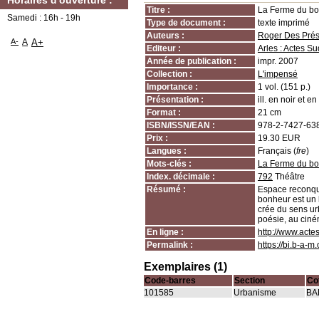
Horaires d'ouverture :
Titre :
La Ferme du bon
Samedi : 16h - 19h
Type de document :
texte imprimé
Auteurs :
Roger Des Prés 
A-
A
A+
Editeur :
Arles : Actes Su
Année de publication :
impr. 2007
Collection :
L'impensé
Importance :
1 vol. (151 p.)
Présentation :
ill. en noir et en 
Format :
21 cm
ISBN/ISSN/EAN :
978-2-7427-63
Prix :
19.30 EUR
Langues :
Français (
fre
)
Mots-clés :
La Ferme du b
Index. décimale :
792
Théâtre
Résumé :
Espace reconqui
bonheur est un 
crée du sens urb
poésie, au ciném
En ligne :
http://www.acte
Permalink :
https://bi.b-a-
Exemplaires (1)
Code-barres
Section
Co
101585
Urbanisme
BA