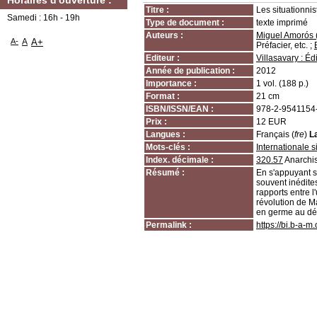
Horaires d'ouverture :
Titre :
Les situationnis
Samedi : 16h - 19h
Type de document :
texte imprimé
Auteurs :
Miguel Amorós (
A-
A
A+
Préfacier, etc. ;
Editeur :
Villasavary : Éd
Année de publication :
2012
Importance :
1 vol. (188 p.)
Format :
21 cm
ISBN/ISSN/EAN :
978-2-9541154
Prix :
12 EUR
Langues :
Français (
fre
)
L
Mots-clés :
Internationale s
Index. décimale :
320.57
Anarchi
Résumé :
En s'appuyant 
souvent inédites
rapports entre l'
révolution de Ma
en germe au dé
Permalink :
https://bi.b-a-