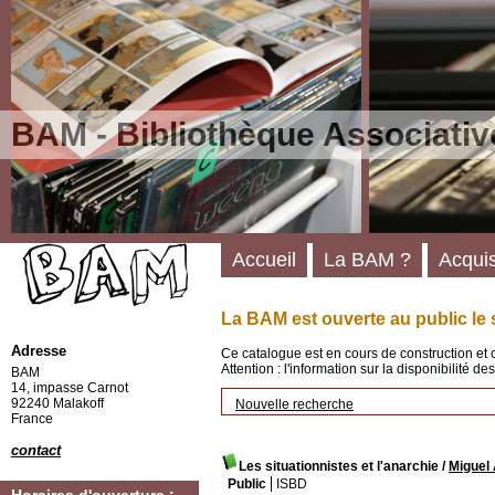
BAM - Bibliothèque Associativ
Accueil
La BAM ?
Acquis
La BAM est ouverte au public le 
Adresse
Ce catalogue est en cours de construction et 
Attention : l'information sur la disponibilité 
BAM
14, impasse Carnot
92240 Malakoff
Nouvelle recherche
France
contact
Les situationnistes et l'anarchie
/
Miguel
Public
ISBD