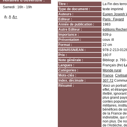
Horaires d'ouverture :
Titre :
La Fin des terro
Samedi : 16h - 19h
Type de document :
texte imprimé
Auteurs :
Eugen Joseph 
A-
A
A+
Editeur :
Paris : Fayard
Année de publication :
1983
Autre Editeur :
éditions Reche
Importance :
839 p
Présentation :
couv. ill
Format :
22 cm
ISBN/ISSN/EAN :
978-2-213-012
Prix :
160 F
Note générale :
Bibliogr. p. 793
Langues :
Français (
fre
)
L
Catégories :
Monde rural
Mots-clés :
France
Civilisa
Index. décimale :
307.72
Communa
Résumé :
Voici un portrai
effet, et étran
illettré, ignora
plus grand pays 
contes populair
militaires, inst
bénéfices de so
de la France de
indivisible, qu
non plus. De no
de l'Ardèche, d