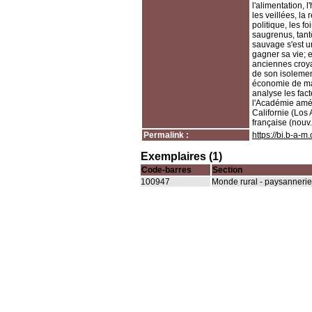
l'alimentation, 
les veillées, la 
politique, les f
saugrenus, tant
sauvage s'est ur
gagner sa vie; e
anciennes croya
de son isolemen
économie de mar
analyse les fac
l'Académie améri
Californie (Los
française (nouv.
Permalink :
https://bi.b-a-
Exemplaires (1)
Code-barres
Section
100947
Monde rural - paysannerie