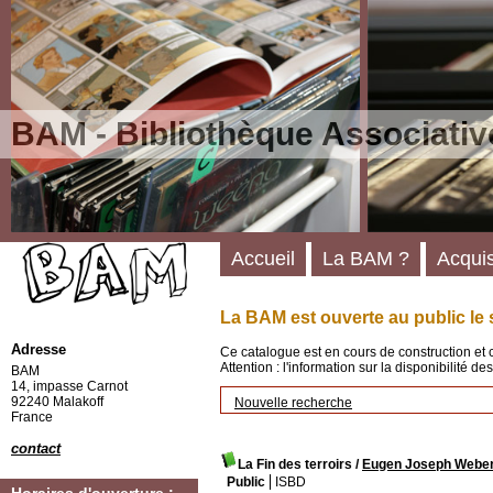
BAM - Bibliothèque Associativ
Accueil
La BAM ?
Acquis
La BAM est ouverte au public le 
Adresse
Ce catalogue est en cours de construction et 
Attention : l'information sur la disponibilité 
BAM
14, impasse Carnot
92240 Malakoff
Nouvelle recherche
France
contact
La Fin des terroirs
/
Eugen Joseph Webe
Public
ISBD