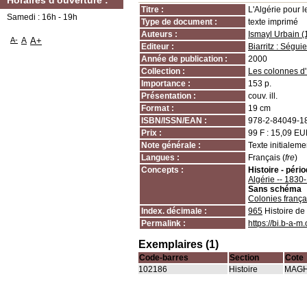
Horaires d'ouverture :
Titre :
L'Algérie pour l
Samedi : 16h - 19h
Type de document :
texte imprimé
Auteurs :
Ismayl Urbain 
A-
A
A+
Editeur :
Biarritz : Séguie
Année de publication :
2000
Collection :
Les colonnes d
Importance :
153 p.
Présentation :
couv. ill.
Format :
19 cm
ISBN/ISSN/EAN :
978-2-84049-1
Prix :
99 F : 15,09 E
Note générale :
Texte initialem
Langues :
Français (
fre
)
Concepts :
Histoire - péri
Algérie -- 1830
Sans schéma
Colonies frança
Index. décimale :
965
Histoire de 
Permalink :
https://bi.b-a-
Exemplaires (1)
Code-barres
Section
Cote
102186
Histoire
MAG