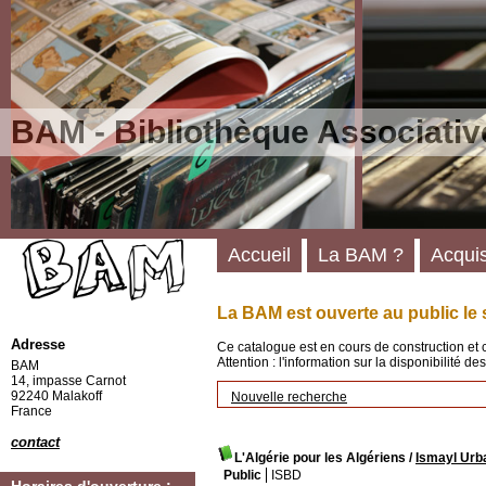
BAM - Bibliothèque Associativ
Accueil
La BAM ?
Acquis
La BAM est ouverte au public le 
Adresse
Ce catalogue est en cours de construction et 
Attention : l'information sur la disponibilité 
BAM
14, impasse Carnot
92240 Malakoff
Nouvelle recherche
France
contact
L'Algérie pour les Algériens
/
Ismayl Urb
Public
ISBD