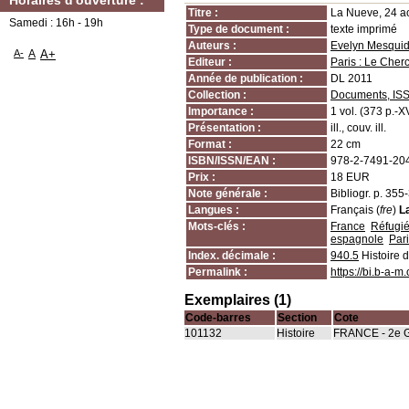
Horaires d'ouverture :
Titre :
La Nueve, 24 ao
Samedi : 16h - 19h
Type de document :
texte imprimé
Auteurs :
Evelyn Mesqui
A-
A
A+
Editeur :
Paris : Le Cher
Année de publication :
DL 2011
Collection :
Documents, IS
Importance :
1 vol. (373 p.-XV
Présentation :
ill., couv. ill.
Format :
22 cm
ISBN/ISSN/EAN :
978-2-7491-20
Prix :
18 EUR
Note générale :
Bibliogr. p. 355
Langues :
Français (
fre
)
L
Mots-clés :
France
Réfugi
espagnole
Pari
Index. décimale :
940.5
Histoire d
Permalink :
https://bi.b-a-
Exemplaires (1)
Code-barres
Section
Cote
101132
Histoire
FRANCE - 2e