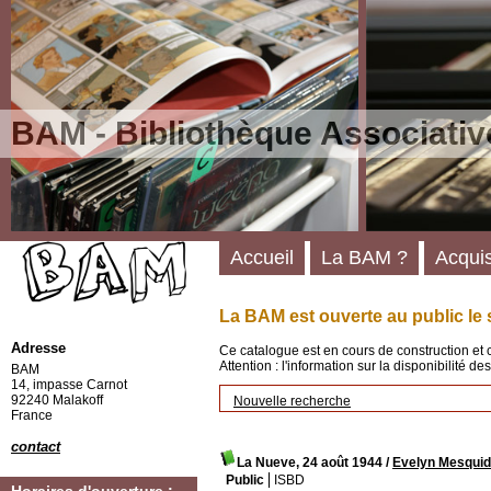
BAM - Bibliothèque Associativ
Accueil
La BAM ?
Acquis
La BAM est ouverte au public le 
Adresse
Ce catalogue est en cours de construction et 
Attention : l'information sur la disponibilité 
BAM
14, impasse Carnot
92240 Malakoff
Nouvelle recherche
France
contact
La Nueve, 24 août 1944
/
Evelyn Mesqui
Public
ISBD