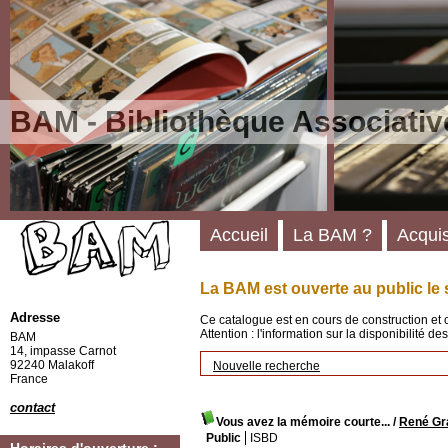
BAM - Bibliothèque Associativ
Accueil
La BAM ?
Acquis
La BAM est ouverte au public le 
Adresse
Ce catalogue est en cours de construction et 
Attention : l'information sur la disponibilité 
BAM
14, impasse Carnot
92240 Malakoff
Nouvelle recherche
France
contact
Vous avez la mémoire courte...
/
René Gr
Public
ISBD