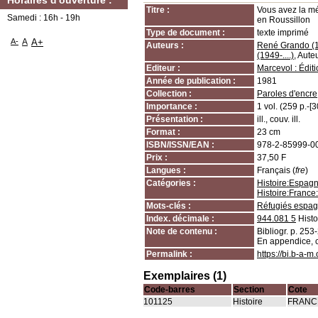
Horaires d'ouverture :
Titre :
Vous avez la mé
Samedi : 16h - 19h
en Roussillon
Type de document :
texte imprimé
A-
A
A+
Auteurs :
René Grando (19
(1949-....)
, Aute
Editeur :
Marcevol : Édit
Année de publication :
1981
Collection :
Paroles d'encre
Importance :
1 vol. (259 p.-[3
Présentation :
ill., couv. ill.
Format :
23 cm
ISBN/ISSN/EAN :
978-2-85999-0
Prix :
37,50 F
Langues :
Français (
fre
)
Catégories :
Histoire:Espag
Histoire:Franc
Mots-clés :
Réfugiés espag
Index. décimale :
944.081 5
Histo
Note de contenu :
Bibliogr. p. 253
En appendice, 
Permalink :
https://bi.b-a-
Exemplaires (1)
Code-barres
Section
Cote
101125
Histoire
FRANCE