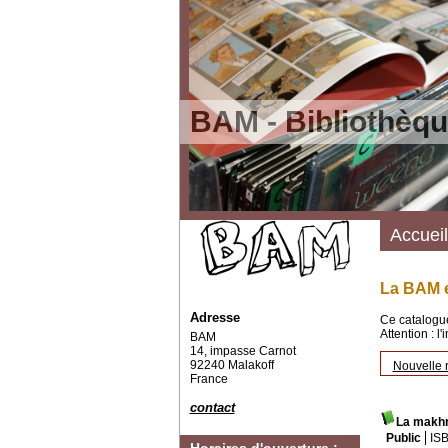
BAM - Bibliothèqu
Accueil
La BAM e
Adresse
Ce catalogue
Attention : l
BAM
14, impasse Carnot
92240 Malakoff
Nouvelle 
France
contact
La makh
Public
IS