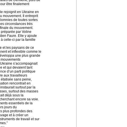
aites de Dénikine, puis de
our être finalement
le rejoignit en Ukraine en
du mouvement. Il entreprit
alomnies de toutes sortes
 des circonstances très
te finale du mouvement.
s préparée par Voline
tien Faure. Elle y ajoute
 celle-ci par la famille
re et les paysans de ce
anent et inflexible comme le
 développa une plus grande
des mouvements
 Ukraine s’accompagnait
 et qui devaient tant
nce d’un parti politique
re aux travailleurs
t étatisée sans peine,
ation rencontrait en
instaurait surtout par la
sses, surtout des masses
ait déjà sous la
cherchant encore sa voie.
nts essentiels de la
ers jours du
s plus profondes des
vage et à créer un
ruments de travail et sur
êmes.”