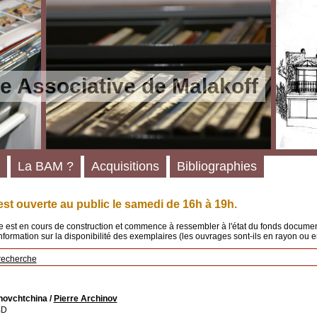
e Associative de Malakoff
La BAM ?
Acquisitions
Bibliographies
st ouverte au public le samedi de 16h à 19h.
 est en cours de construction et commence à ressembler à l'état du fonds documenta
'information sur la disponibilité des exemplaires (les ouvrages sont-ils en rayon ou e
recherche
novchtchina
/
Pierre Archinov
BD