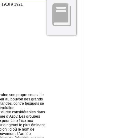
de 1918 à 1921
raine son propre cours. Le
tour au pouvoir des grands
emandes, contre lesquels se
évolution.
e durée considérables dans
a mer d’Azov. Les groupes
pour faire face aux
r dirigeant le plus éminent
gion ; d’où le nom de
mouvement. L’armée