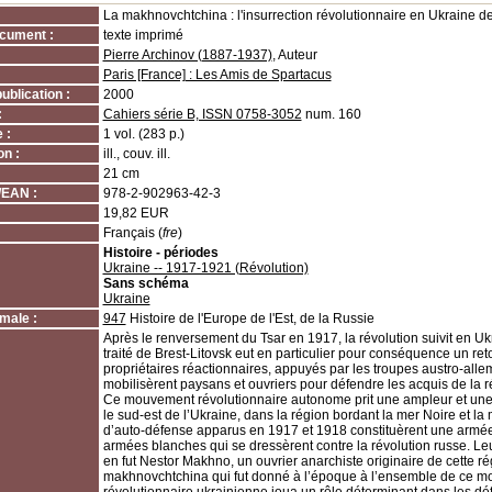
La makhnovchtchina : l'insurrection révolutionnaire en Ukraine 
cument :
texte imprimé
Pierre Archinov (1887-1937)
, Auteur
Paris [France] : Les Amis de Spartacus
ublication :
2000
:
Cahiers série B, ISSN 0758-3052
num. 160
 :
1 vol. (283 p.)
on :
ill., couv. ill.
21 cm
/EAN :
978-2-902963-42-3
19,82 EUR
Français (
fre
)
Histoire - périodes
Ukraine -- 1917-1921 (Révolution)
Sans schéma
Ukraine
male :
947
Histoire de l'Europe de l'Est, de la Russie
Après le renversement du Tsar en 1917, la révolution suivit en Uk
traité de Brest-Litovsk eut en particulier pour conséquence un re
propriétaires réactionnaires, appuyés par les troupes austro-all
mobilisèrent paysans et ouvriers pour défendre les acquis de la r
Ce mouvement révolutionnaire autonome prit une ampleur et un
le sud-est de l’Ukraine, dans la région bordant la mer Noire et l
d’auto-défense apparus en 1917 et 1918 constituèrent une armée 
armées blanches qui se dressèrent contre la révolution russe. Leu
en fut Nestor Makhno, un ouvrier anarchiste originaire de cette ré
makhnovchtchina qui fut donné à l’époque à l’ensemble de ce 