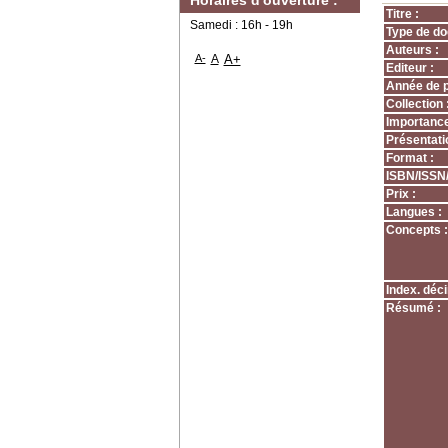
Horaires d'ouverture :
Titre :
Samedi : 16h - 19h
Type de do
Auteurs :
A-
A
A+
Editeur :
Année de p
Collection 
Importance
Présentati
Format :
ISBN/ISSN
Prix :
Langues :
Concepts :
Index. déci
Résumé :