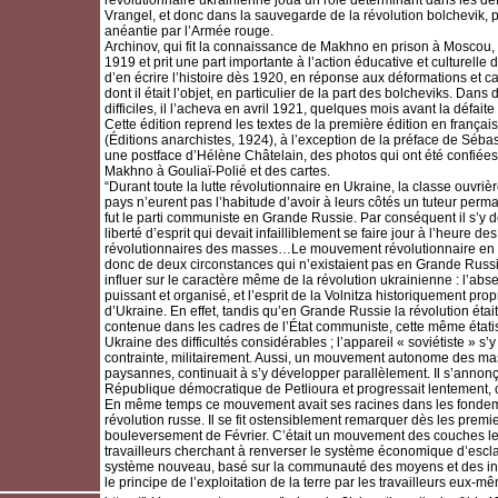
révolutionnaire ukrainienne joua un rôle déterminant dans les déf
Vrangel, et donc dans la sauvegarde de la révolution bolchevik, p
anéantie par l’Armée rouge.
Archinov, qui fit la connaissance de Makhno en prison à Moscou, 
1919 et prit une part importante à l’action éducative et culturelle 
d’en écrire l’histoire dès 1920, en réponse aux déformations et c
dont il était l’objet, en particulier de la part des bolcheviks. Dans
difficiles, il l’acheva en avril 1921, quelques mois avant la défai
Cette édition reprend les textes de la première édition en françai
(Éditions anarchistes, 1924), à l’exception de la préface de Sébas
une postface d’Hélène Châtelain, des photos qui ont été confiées à
Makhno à Gouliaï-Polié et des cartes.
“Durant toute la lutte révolutionnaire en Ukraine, la classe ouvriè
pays n’eurent pas l’habitude d’avoir à leurs côtés un tuteur perm
fut le parti communiste en Grande Russie. Par conséquent il s’y
liberté d’esprit qui devait infailliblement se faire jour à l’heure 
révolutionnaires des masses…Le mouvement révolutionnaire en
donc de deux circonstances qui n’existaient pas en Grande Russie
influer sur le caractère même de la révolution ukrainienne : l’abse
puissant et organisé, et l’esprit de la Volnitza historiquement prop
d’Ukraine. En effet, tandis qu’en Grande Russie la révolution étai
contenue dans les cadres de l’État communiste, cette même étatis
Ukraine des difficultés considérables ; l’appareil « soviétiste » s’y 
contrainte, militairement. Aussi, un mouvement autonome des ma
paysannes, continuait à s’y développer parallèlement. Il s’annonç
République démocratique de Petlioura et progressait lentement, 
En même temps ce mouvement avait ses racines dans les fondeme
révolution russe. Il se fit ostensiblement remarquer dès les premi
bouleversement de Février. C’était un mouvement des couches le
travailleurs cherchant à renverser le système économique d’escla
système nouveau, basé sur la communauté des moyens et des inst
le principe de l’exploitation de la terre par les travailleurs eux-m