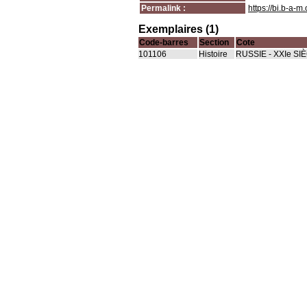
Permalink :
https://bi.b-a-
Exemplaires (1)
Code-barres
Section
Cote
101106
Histoire
RUSSIE - XXIe S