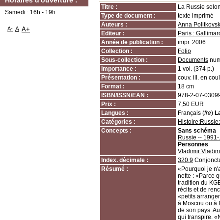
Horaires d'ouverture :
Titre :
La Russie selo
Samedi : 16h - 19h
Type de document :
texte imprimé
Auteurs :
Anna Politkovs
A-
A
A+
Editeur :
Paris : Gallimar
Année de publication :
impr. 2006
Collection :
Folio
Sous-collection :
Documents
num
Importance :
1 vol. (374 p.)
Présentation :
couv. ill. en coul
Format :
18 cm
ISBN/ISSN/EAN :
978-2-07-0309
Prix :
7,50 EUR
Langues :
Français (
fre
)
L
Catégories :
Histoire:Russie:
Concepts :
Sans schéma
Russie -- 1991-..
Personnes
Vladimir Vladim
Index. décimale :
320.9
Conjonctu
Résumé :
«Pourquoi je n'
nette : «Parce q
tradition du KG
récits et de re
«petits arrangem
à Moscou ou à B
de son pays. Au 
qui transpire. «