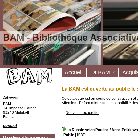
BAM - Bibliothèque Associativ
Accueil
La BAM ?
Acquis
La BAM est ouverte au public le 
Adresse
Ce catalogue est en cours de construction et 
Attention : l'information sur la disponibilité 
BAM
14, impasse Carnot
92240 Malakoff
Nouvelle recherche
France
contact
La Russie selon Poutine
/
Anna Politkovs
Public
ISBD