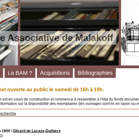
e Associative de Malakoff
La BAM ?
Acquisitions
Bibliographies
st ouverte au public le samedi de 16h à 19h.
 est en cours de construction et commence à ressembler à l'état du fonds documenta
'information sur la disponibilité des exemplaires (les ouvrages sont-ils en rayon ou e
recherche
n 1900
/
Gérard de Lacaze-Duthiers
BD