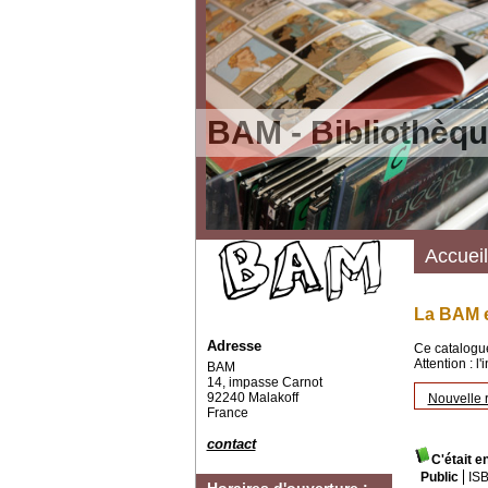
BAM - Bibliothèqu
Accueil
La BAM e
Adresse
Ce catalogue
Attention : l
BAM
14, impasse Carnot
92240 Malakoff
Nouvelle 
France
contact
C'était e
Public
IS