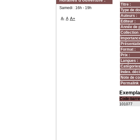
Horaires d'ouverture :
Titre :
Samedi : 16h - 19h
Type de do
Auteurs :
A-
A
A+
Editeur :
Année de p
Collection 
Importance
Présentati
Format :
Prix :
Langues :
Catégories
Index. déci
Note de co
Permalink 
Exemplai
Code-barre
101077