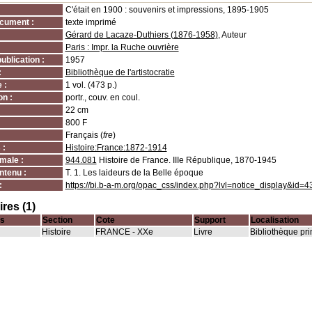
C'était en 1900 : souvenirs et impressions, 1895-1905
cument :
texte imprimé
Gérard de Lacaze-Duthiers (1876-1958)
, Auteur
Paris : Impr. la Ruche ouvrière
ublication :
1957
:
Bibliothèque de l'artistocratie
 :
1 vol. (473 p.)
on :
portr., couv. en coul.
22 cm
800 F
Français (
fre
)
 :
Histoire:France:1872-1914
male :
944.081
Histoire de France. IIIe République, 1870-1945
ntenu :
T. 1. Les laideurs de la Belle époque
:
https://bi.b-a-m.org/opac_css/index.php?lvl=notice_display&id=4
res (1)
s
Section
Cote
Support
Localisation
Histoire
FRANCE - XXe
Livre
Bibliothèque pri