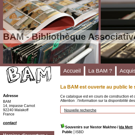
BAM - Bibliothèque Associativ
Accueil
La BAM ?
Acquis
La BAM est ouverte au public le 
Adresse
Ce catalogue est en cours de construction et 
Attention : l'information sur la disponibilité 
BAM
14, impasse Carnot
92240 Malakoff
Nouvelle recherche
France
contact
Souvenirs sur Nestor Makhno
/
Ida Mett
Public
ISBD