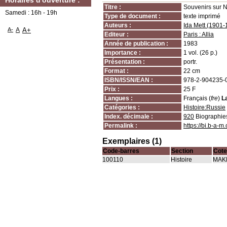
Horaires d'ouverture :
Titre :
Souvenirs sur 
Samedi : 16h - 19h
Type de document :
texte imprimé
Auteurs :
Ida Mett (1901-
A-
A
A+
Editeur :
Paris : Allia
Année de publication :
1983
Importance :
1 vol. (26 p.)
Présentation :
portr.
Format :
22 cm
ISBN/ISSN/EAN :
978-2-904235-
Prix :
25 F
Langues :
Français (
fre
)
L
Catégories :
Histoire:Russie
Index. décimale :
920
Biographie
Permalink :
https://bi.b-a-
Exemplaires (1)
Code-barres
Section
Cote
100110
Histoire
MAK