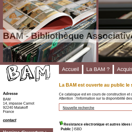
BAM - Bibliothèque Associativ
Accueil
La BAM ?
Acquis
La BAM est ouverte au public le 
Adresse
Ce catalogue est en cours de construction et 
Attention : l'information sur la disponibilité 
BAM
14, impasse Carnot
92240 Malakoff
Nouvelle recherche
France
contact
Resistance electronique et autres idees 
Public
ISBD