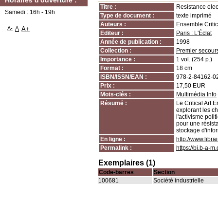
Horaires d'ouverture :
Titre :
Resistance elec
Samedi : 16h - 19h
Type de document :
texte imprimé
Auteurs :
Ensemble Critic
A-
A
A+
Editeur :
Paris : L'Éclat
Année de publication :
1998
Collection :
Premier secour
Importance :
1 vol. (254 p.)
Format :
18 cm
ISBN/ISSN/EAN :
978-2-84162-0
Prix :
17,50 EUR
Mots-clés :
Multimédia Info
Résumé :
Le Critical Art 
explorant les ch
l'activisme pol
pour une résis
stockage d'infor
En ligne :
http://www.libr
Permalink :
https://bi.b-a-
Exemplaires (1)
Code-barres
Section
100681
Société industrielle