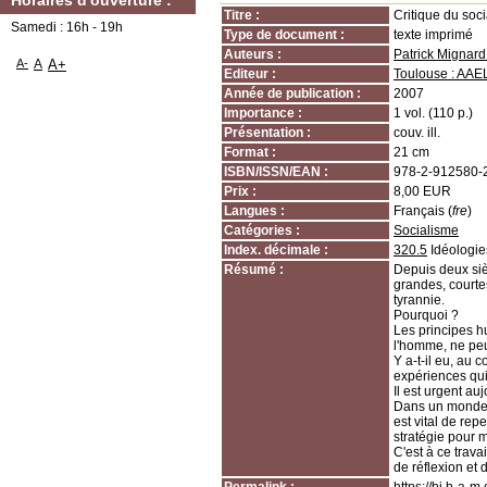
Horaires d'ouverture :
Titre :
Critique du soc
Samedi : 16h - 19h
Type de document :
texte imprimé
Auteurs :
Patrick Mignard 
A-
A
A+
Editeur :
Toulouse : AAE
Année de publication :
2007
Importance :
1 vol. (110 p.)
Présentation :
couv. ill.
Format :
21 cm
ISBN/ISSN/EAN :
978-2-912580-
Prix :
8,00 EUR
Langues :
Français (
fre
)
Catégories :
Socialisme
Index. décimale :
320.5
Idéologie
Résumé :
Depuis deux siè
grandes, courte
tyrannie.
Pourquoi ?
Les principes h
l'homme, ne peu
Y a-t-il eu, au 
expériences qui
Il est urgent au
Dans un monde m
est vital de rep
stratégie pour 
C'est à ce trav
de réflexion et d