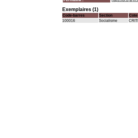
Permalink :
https://bi.b-a-
Exemplaires (1)
Code-barres
Section
Cote
100016
Socialisme
CRIT