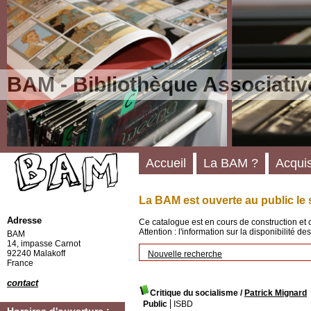
BAM - Bibliothèque Associativ
Accueil
La BAM ?
Acquis
La BAM est ouverte au public le 
Adresse
Ce catalogue est en cours de construction et 
Attention : l'information sur la disponibilité 
BAM
14, impasse Carnot
92240 Malakoff
Nouvelle recherche
France
contact
Critique du socialisme
/
Patrick Mignard
Public
ISBD