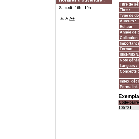
Horaires d'ouverture :
Titre de sér
Samedi : 16h - 19h
Titre :
Type de do
A-
A
A+
Auteurs :
Editeur :
Année de p
Collection 
Importance
Format :
ISBN/ISSN
Note génér
Langues :
Concepts :
Index. déci
Permalink 
Exemplai
Code-barre
105721