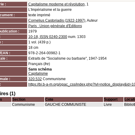
ie :
Capitalisme moderne et révolution
, 1
L'Impérialisme et la guerre
cument :
texte imprimé
Cornelius Castoriadis (1922-1997)
, Auteur
Paris : Union générale d'Editions
ublication :
1979
:
10-18, ISSN 0240-2300
num. 1303
 :
1 vol. (439 p.)
18 cm
/EAN :
978-2-264-00982-1
ale :
Extraits de "Socialisme ou barbarie", 1947-1954
Français (
fre
)
Sans schéma
Capitalisme
male :
320.532
Communisme
:
https://bi.b-a-m.org/opac_css/index.php?lvl=notice_display&id=
res (1)
s
Section
Cote
Support
Locali
Communisme
GAUCHE COMMUNISTE
Livre
Biblio