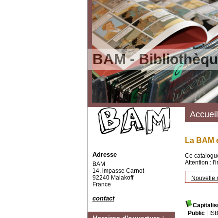
BAM - Bibliothèqu
Accueil
La BAM e
Adresse
Ce catalogue
Attention : l
BAM
14, impasse Carnot
92240 Malakoff
Nouvelle 
France
contact
Capitalis
Public
IS