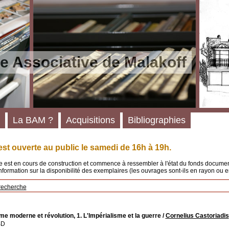
e Associative de Malakoff
La BAM ?
Acquisitions
Bibliographies
st ouverte au public le samedi de 16h à 19h.
 est en cours de construction et commence à ressembler à l'état du fonds documenta
'information sur la disponibilité des exemplaires (les ouvrages sont-ils en rayon ou e
recherche
me moderne et révolution, 1. L'Impérialisme et la guerre
/
Cornelius Castoriadis
BD