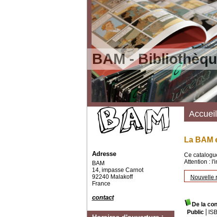
BAM - Bibliothèqu
Accueil
La BAM e
Adresse
Ce catalogue
Attention : l
BAM
14, impasse Carnot
92240 Malakoff
Nouvelle 
France
contact
De la con
Public
IS