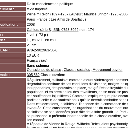
De la conscience en politique
cument :
texte imprimé
Wilhelm Reich (1897-1957)
, Auteur ;
Maurice Brinton (1923-2005
Paris [France] : Les Amis de Spartacus
ublication :
2008
:
Cahiers série B, ISSN 0758-3052
num. 174
 :
1 vol. (173 p.)
on :
ill., couv. ill. en coul.
21 cm
/EAN :
978-2-902963-56-0
13 EUR
Français (
fre
)
Sans schéma
Conscience de classe
;
Classes sociales
;
Mouvement ouvrier
male :
305.562
Classe ouvrière
Régulièrement, militants et commentateurs s'interrogent : commen
dégradation continue de ses conditions d'existence, malgré les 
insupportables, des pouvoirs en place, malgré l'état effroyable d
population, et en premier lieu des travailleurs, ne se mobilise pa
ces souffrances injustifiées ? Comment expliquer que, pire encore
partie de celle-ci de soutenir ceux qu'elle devrait combattre sans
Dans ces occasions, la faiblesse, l'absence de la conscience de 
invoquée. Cette conscience, les organisations du mouvement ouv
socialisme se sont données pour rôle de la faire grandir. Le Par
sa puissance, a prétendu incarner celle de la classe ouvrière, 
l'on connaît.
À l'époque de Vienne la Rouge, Wilhelm Reich, alors psychanalyste