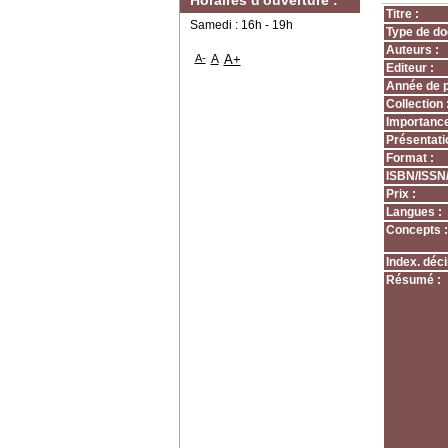
Horaires d'ouverture :
Titre :
Samedi : 16h - 19h
Type de do
Auteurs :
A-
A
A+
Editeur :
Année de p
Collection 
Importance
Présentati
Format :
ISBN/ISSN
Prix :
Langues :
Concepts :
Index. déci
Résumé :