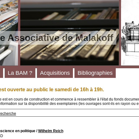
e Associative de Malakoff
La BAM ?
Acquisitions
Bibliographies
st ouverte au public le samedi de 16h à 19h.
 est en cours de construction et commence à ressembler à l'état du fonds documenta
'information sur la disponibilité des exemplaires (les ouvrages sont-ils en rayon ou e
recherche
science en politique
/
Wilhelm Reich
BD