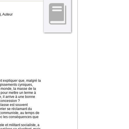
)
, Auteur
t expliquer que, malgré la
agissements cyniques,
u monde, la masse de la
s pour mettre un terme à
, il arrive à une bonne
 concession ?
classe est souvent
rier se réclamant du
ti communiste, au temps de
avec les conséquences que
 et militant socialiste, a