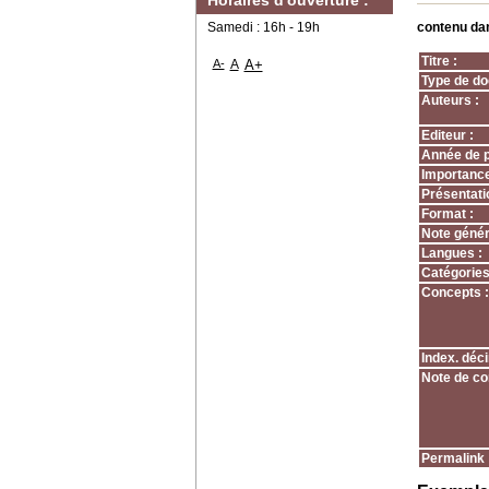
Horaires d'ouverture :
Samedi : 16h - 19h
contenu da
Titre :
A-
A
A+
Type de do
Auteurs :
Editeur :
Année de p
Importance
Présentati
Format :
Note génér
Langues :
Catégories
Concepts :
Index. déci
Note de co
Permalink 