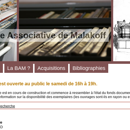
e Associative de Malakoff
La BAM ?
Acquisitions
Bibliographies
st ouverte au public le samedi de 16h à 19h.
 est en cours de construction et commence à ressembler à l'état du fonds documenta
'information sur la disponibilité des exemplaires (les ouvrages sont-ils en rayon ou e
recherche
ie
BD