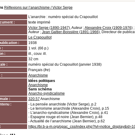
ns
Réflexions sur l’anarchisme
/
Victor Serge
L'anarchie : numéro spécial du Crapouillot
cument :
texte imprimé
Victor Serge (1890-1947)
, Auteur ;
Alexandre Croix (1909-1976)
Auteur ;
Jean Galtier-Boissière (1891-1966)
, Directeur de publica
Le Crapouillot
ublication :
1938
 :
1 vol. (66 p.)
on :
ill., couv. ill.
32 cm
ale :
numéro spécial du Crapouillot (janvier 1938)
Français (
fre
)
 :
Anarchisme
Idées politiques
Anarchisme
Sans schéma
Anarcho-syndicalisme
male :
320.57
Anarchisme
ntenu :
- La pensée anarchiste (Victor Serge), p.2
- Le terrorisme anarchiste (Alexandre Croix), p.15
- L'anarcho-syndicalisme (Alexandre Croix), p.41
- Espagne rouge et noire (Jean Bernier), p.48
- Actualité de l’anarchisme (Jean Bernier), p.62
:
https://bi.b-a-m.org/opac_css/index.php?lvl=notice_display&id=