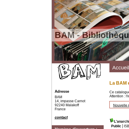
BAM - Bibliothèqu
Accueil
La BAM e
Adresse
Ce catalogue
Attention : l
BAM
14, impasse Carnot
92240 Malakoff
Nouvelle 
France
contact
L'anarch
Public
IS