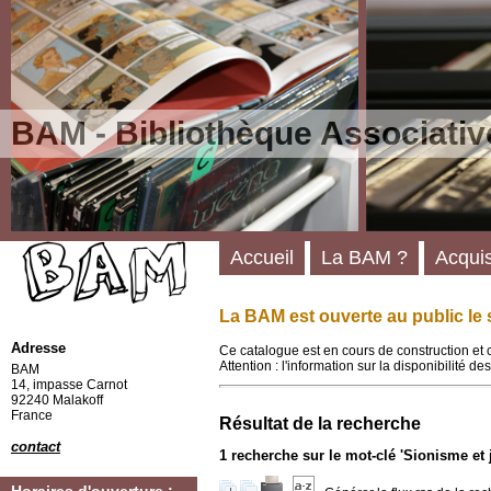
BAM - Bibliothèque Associativ
Accueil
La BAM ?
Acquis
La BAM est ouverte au public le 
Adresse
Ce catalogue est en cours de construction et 
Attention : l'information sur la disponibilité 
BAM
14, impasse Carnot
92240 Malakoff
France
Résultat de la recherche
contact
1
recherche sur le mot-clé
'Sionisme et