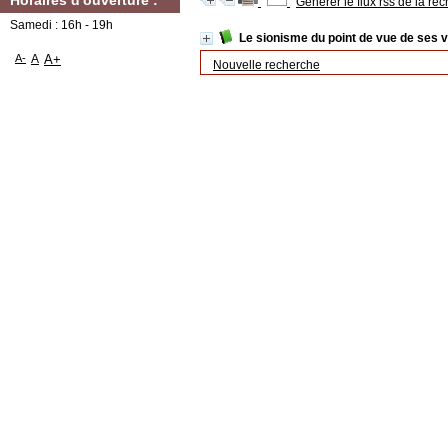
Horaires d'ouverture :
Générer le flux rss de la re
Samedi : 16h - 19h
Le sionisme du point de vue de ses v
A-
A
A+
Nouvelle recherche