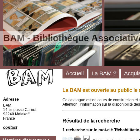
BAM - Bibliothèque Associativ
Accueil
La BAM ?
Acquis
La BAM est ouverte au public le 
Adresse
Ce catalogue est en cours de construction et 
Attention : l'information sur la disponibilité 
BAM
14, impasse Carnot
92240 Malakoff
France
Résultat de la recherche
contact
1
recherche sur le mot-clé
'Réhabilitatio