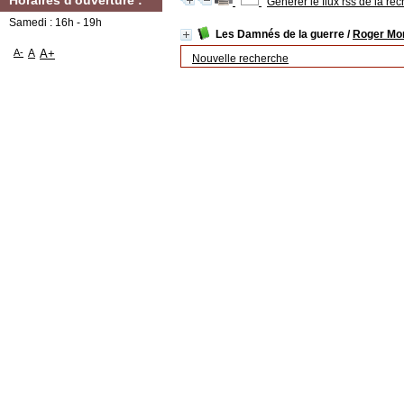
Horaires d'ouverture :
Générer le flux rss de la re
Samedi : 16h - 19h
Les Damnés de la guerre
/
Roger Mon
A-
A
A+
Nouvelle recherche