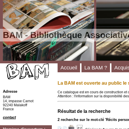
BAM - Bibliothèque Associativ
Accueil
La BAM ?
Acquis
La BAM est ouverte au public le 
Adresse
Ce catalogue est en cours de construction et 
Attention : l'information sur la disponibilité 
BAM
14, impasse Carnot
92240 Malakoff
France
Résultat de la recherche
contact
2
recherche sur le mot-clé
'Récits person