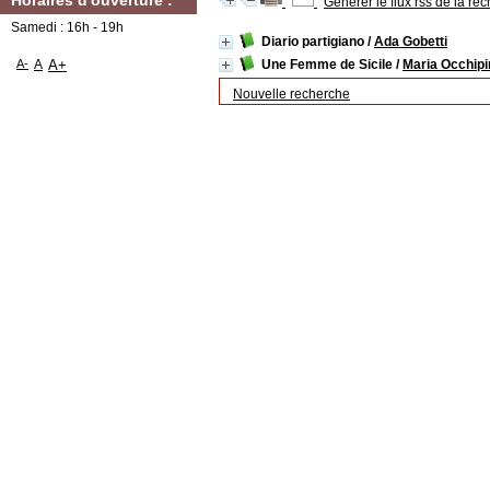
Horaires d'ouverture :
Générer le flux rss de la re
Samedi : 16h - 19h
Diario partigiano
/
Ada Gobetti
A-
A
A+
Une Femme de Sicile
/
Maria Occhipi
Nouvelle recherche