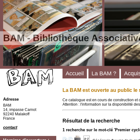
BAM - Bibliothèque Associativ
Accueil
La BAM ?
Acquis
La BAM est ouverte au public le 
Adresse
Ce catalogue est en cours de construction et 
Attention : l'information sur la disponibilité 
BAM
14, impasse Carnot
92240 Malakoff
France
Résultat de la recherche
contact
1
recherche sur le mot-clé
'Premier cycl