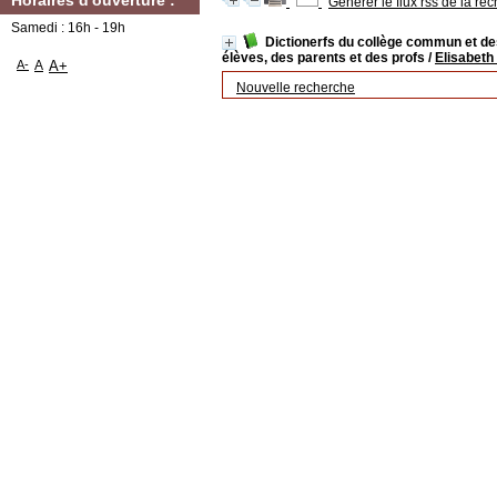
Horaires d'ouverture :
Générer le flux rss de la re
Samedi : 16h - 19h
Dictionerfs du collège commun et des 
élèves, des parents et des profs
/
Elisabet
A-
A
A+
Nouvelle recherche