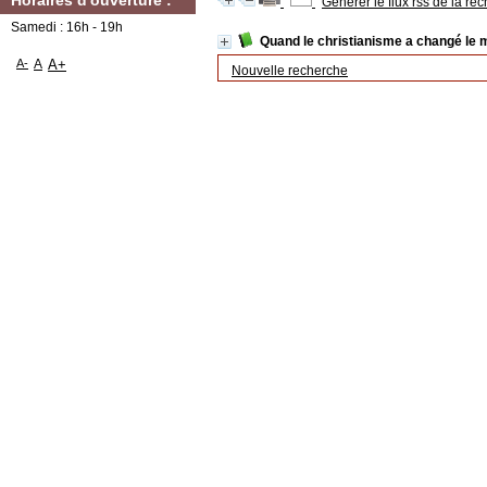
Horaires d'ouverture :
Générer le flux rss de la re
Samedi : 16h - 19h
Quand le christianisme a changé le 
A-
A
A+
Nouvelle recherche