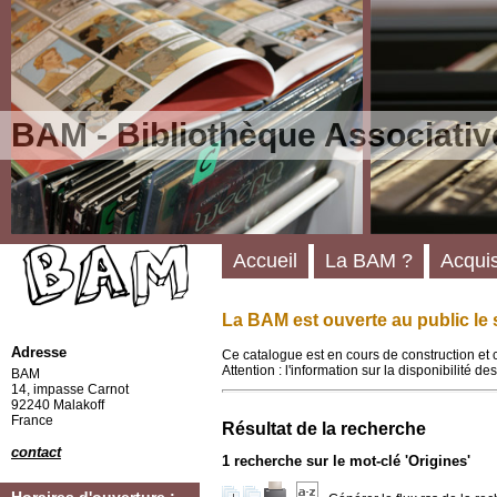
BAM - Bibliothèque Associativ
Accueil
La BAM ?
Acquis
La BAM est ouverte au public le 
Adresse
Ce catalogue est en cours de construction et 
Attention : l'information sur la disponibilité 
BAM
14, impasse Carnot
92240 Malakoff
France
Résultat de la recherche
contact
1
recherche sur le mot-clé
'Origines'