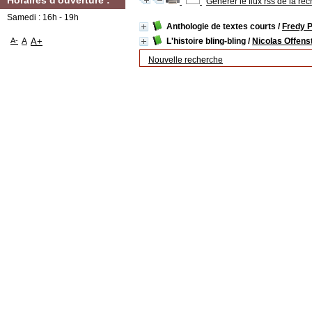
Horaires d'ouverture :
Générer le flux rss de la re
Samedi : 16h - 19h
Anthologie de textes courts
/
Fredy 
A-
A
A+
L'histoire bling-bling
/
Nicolas Offens
Nouvelle recherche