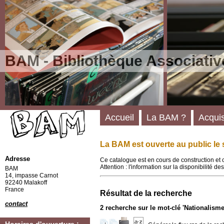
BAM - Bibliothèque Associativ
Accueil
La BAM ?
Acquis
La BAM est ouverte au public le 
Adresse
Ce catalogue est en cours de construction et 
Attention : l'information sur la disponibilité 
BAM
14, impasse Carnot
92240 Malakoff
France
Résultat de la recherche
contact
2
recherche sur le mot-clé
'Nationalisme