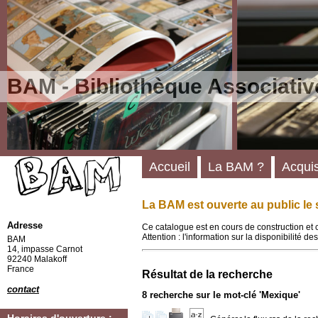
BAM - Bibliothèque Associativ
Accueil
La BAM ?
Acquis
La BAM est ouverte au public le 
Adresse
Ce catalogue est en cours de construction et 
Attention : l'information sur la disponibilité 
BAM
14, impasse Carnot
92240 Malakoff
France
Résultat de la recherche
contact
8
recherche sur le mot-clé
'Mexique'