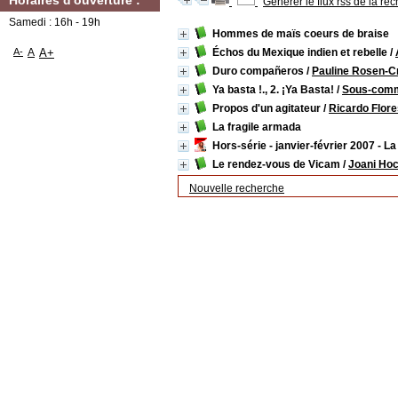
Horaires d'ouverture :
Générer le flux rss de la re
Samedi : 16h - 19h
Hommes de maïs coeurs de braise
A-
A
A+
Échos du Mexique indien et rebelle
/
Duro compañeros
/
Pauline Rosen-C
Ya basta !., 2. ¡Ya Basta!
/
Sous-comm
Propos d'un agitateur
/
Ricardo Flor
La fragile armada
Hors-série - janvier-février 2007 - 
Le rendez-vous de Vicam
/
Joani Ho
Nouvelle recherche