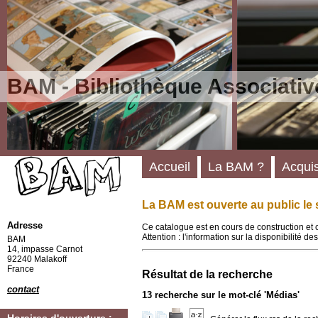
BAM - Bibliothèque Associativ
Accueil
La BAM ?
Acquis
La BAM est ouverte au public le 
Adresse
Ce catalogue est en cours de construction et 
Attention : l'information sur la disponibilité 
BAM
14, impasse Carnot
92240 Malakoff
France
Résultat de la recherche
contact
13
recherche sur le mot-clé
'Médias'