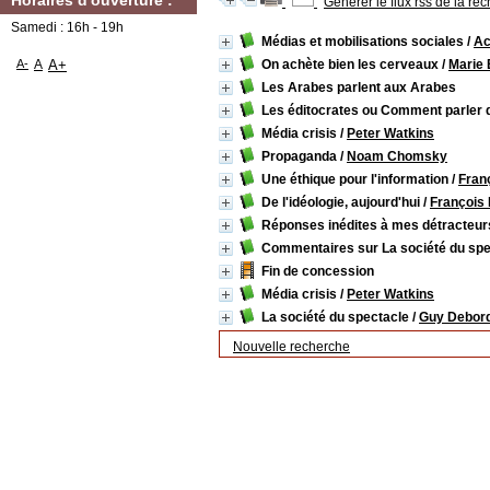
Horaires d'ouverture :
Générer le flux rss de la re
Samedi : 16h - 19h
Médias et mobilisations sociales
/
Ac
A-
A
A+
On achète bien les cerveaux
/
Marie 
Les Arabes parlent aux Arabes
Les éditocrates ou Comment parler d
Média crisis
/
Peter Watkins
Propaganda
/
Noam Chomsky
Une éthique pour l'information
/
Franç
De l'idéologie, aujourd'hui
/
François
Réponses inédites à mes détracteur
Commentaires sur La société du spe
Fin de concession
Média crisis
/
Peter Watkins
La société du spectacle
/
Guy Debor
Nouvelle recherche