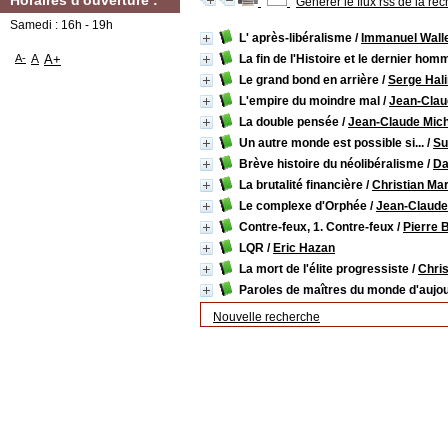
Horaires d'ouverture :
Générer le flux rss de la re
Samedi : 16h - 19h
L' après-libéralisme
/
Immanuel Walle
A-
A
A+
La fin de l'Histoire et le dernier hom
Le grand bond en arrière
/
Serge Hal
L'empire du moindre mal
/
Jean-Clau
La double pensée
/
Jean-Claude Mic
Un autre monde est possible si...
/
Su
Brève histoire du néolibéralisme
/
Da
La brutalité financière
/
Christian Mar
Le complexe d'Orphée
/
Jean-Claude
Contre-feux, 1. Contre-feux
/
Pierre 
LQR
/
Eric Hazan
La mort de l'élite progressiste
/
Chri
Paroles de maîtres du monde d'aujou
Nouvelle recherche