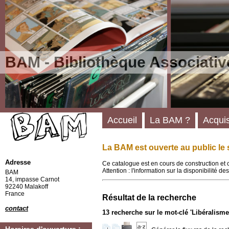
BAM - Bibliothèque Associativ
Accueil
La BAM ?
Acquis
La BAM est ouverte au public le 
Adresse
Ce catalogue est en cours de construction et 
Attention : l'information sur la disponibilité 
BAM
14, impasse Carnot
92240 Malakoff
France
Résultat de la recherche
contact
13
recherche sur le mot-clé
'Libéralisme