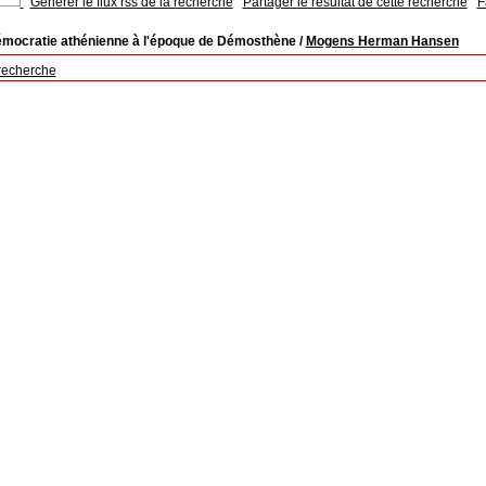
Générer le flux rss de la recherche
Partager le résultat de cette recherche
F
émocratie athénienne à l'époque de Démosthène
/
Mogens Herman Hansen
recherche