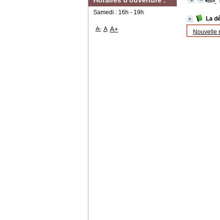
Horaires d'ouverture :
Samedi : 16h - 19h
La d
A-
A
A+
Nouvelle 