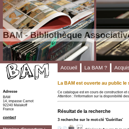
BAM - Bibliothèque Associativ
Accueil
La BAM ?
Acquis
La BAM est ouverte au public le 
Adresse
Ce catalogue est en cours de construction et 
Attention : l'information sur la disponibilité 
BAM
14, impasse Carnot
92240 Malakoff
France
Résultat de la recherche
contact
3
recherche sur le mot-clé
'Guérillas'