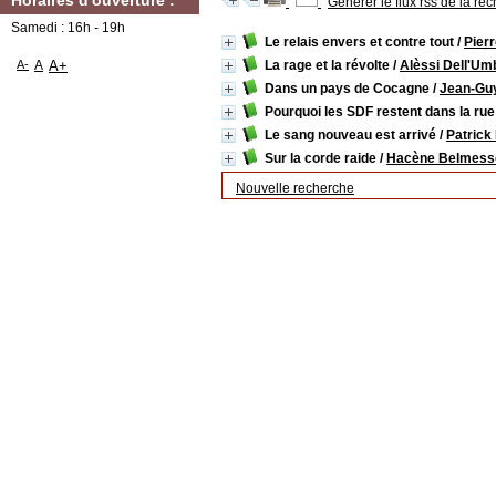
Horaires d'ouverture :
Générer le flux rss de la re
Samedi : 16h - 19h
Le relais envers et contre tout
/
Pier
A-
A
A+
La rage et la révolte
/
Alèssi Dell'Um
Dans un pays de Cocagne
/
Jean-Gu
Pourquoi les SDF restent dans la rue
Le sang nouveau est arrivé
/
Patrick
Sur la corde raide
/
Hacène Belmess
Nouvelle recherche