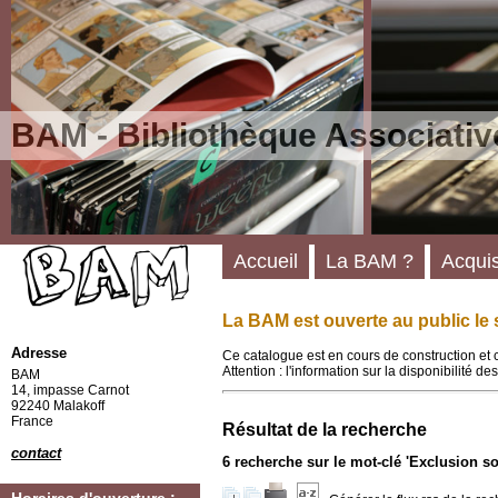
BAM - Bibliothèque Associativ
Accueil
La BAM ?
Acquis
La BAM est ouverte au public le 
Adresse
Ce catalogue est en cours de construction et 
Attention : l'information sur la disponibilité 
BAM
14, impasse Carnot
92240 Malakoff
France
Résultat de la recherche
contact
6
recherche sur le mot-clé
'Exclusion so