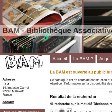
BAM - Bibliothèque Associativ
Accueil
La BAM ?
Acquis
La BAM est ouverte au public le 
Adresse
Ce catalogue est en cours de construction et 
Attention : l'information sur la disponibilité 
BAM
14, impasse Carnot
92240 Malakoff
France
Résultat de la recherche
contact
41
recherche sur le mot-clé
'Dictionnair