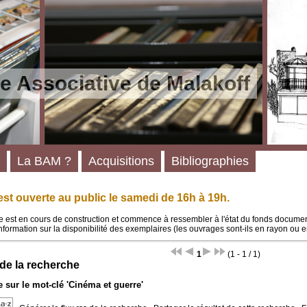
e Associative de Malakoff
La BAM ?
Acquisitions
Bibliographies
st ouverte au public le samedi de 16h à 19h.
 est en cours de construction et commence à ressembler à l'état du fonds documenta
'information sur la disponibilité des exemplaires (les ouvrages sont-ils en rayon ou e
1
(1 - 1 / 1)
 de la recherche
 sur le mot-clé
'Cinéma et guerre'