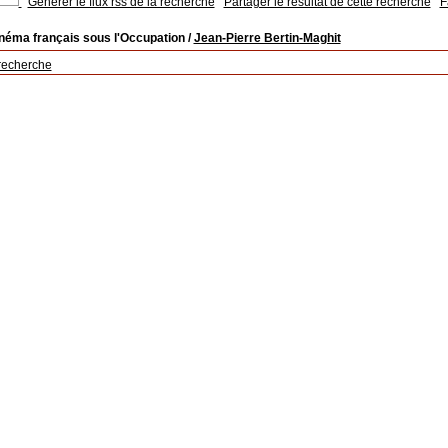
Générer le flux rss de la recherche
Partager le résultat de cette recherche
F
inéma français sous l'Occupation
/
Jean-Pierre Bertin-Maghit
recherche