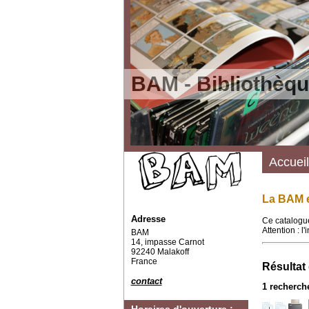
BAM - Bibliothèqu
Accueil
La BAM e
Adresse
Ce catalogue
Attention : l
BAM
14, impasse Carnot
92240 Malakoff
France
Résultat
contact
1
recherche