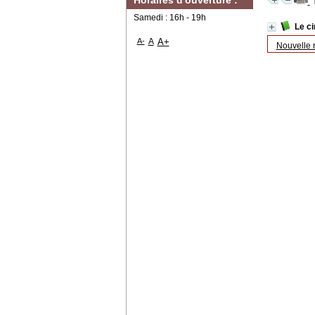
Horaires d'ouverture :
Samedi : 16h - 19h
Le c
A-
A
A+
Nouvelle 